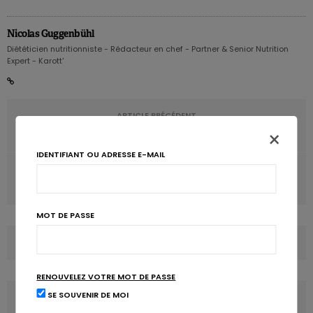
Nicolas Guggenbühl
Diététicien nutritionniste - Rédacteur en chef - Partner & Senior Nutrition
Expert - Karott'
ARTICLE PRÉCÉDENT
×
Poids: le vélo plus efficace que la marche
IDENTIFIANT OU ADRESSE E-MAIL
ARTICLE SUIVANT
L’huile de poisson, c’est bon pour le cerveau!
MOT DE PASSE
COMMENTS
(0)
RENOUVELEZ VOTRE MOT DE PASSE
SE SOUVENIR DE MOI
LATEST POSTS