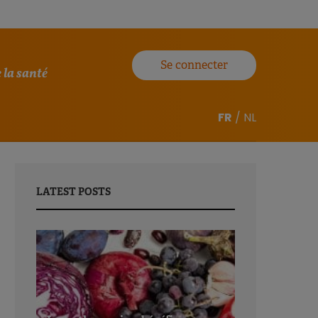
Se connecter
 la santé
FR
/
NL
LATEST POSTS