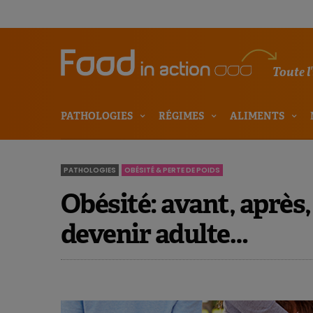
Toute l
PATHOLOGIES
RÉGIMES
ALIMENTS
PATHOLOGIES
OBÉSITÉ & PERTE DE POIDS
Obésité: avant, après,
devenir adulte…