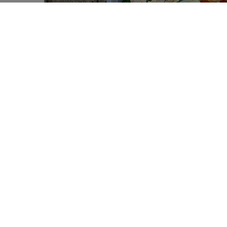
Winpenny, E. et al., Obes Rev, 2020 Apr;21(4):e12
Corder, K. et al., Obes Rev, 2020 Apr;21(4):e12959
Le gaspillage alimentaire mondial
0
que l’on croyait, et est particuliè
SHARES
que l’on gaspille le plus, aux Phili
Selon les estimations de l’Organisatio
(FAO),
près d’un tiers de la nourrit
gaspillage alimentaire survient tout 
agricole jusqu’à la (non)consommati
Cette étude menée par des chercheu
le gaspillage alimentaire par les cons
2
perdu au cours de la production
. El