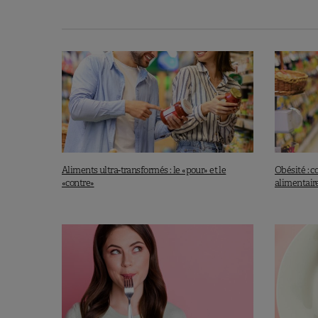
Deuxième constat
: trois études o
sortie du secondaire. Deux autres 
en qualité
à la sortie du secondair
l’université.
«
Les pressions inhérentes à l’entr
des facteurs comportementaux qui
terme, tels que le surpoids,
Dr Eleanor Winpenny (CEDA
Aliments ultra-transformés : le «pour» et le
Obésité : 
«contre»
alimentaire
Sur le même thème:
L
Devenir parent: la mère i
Dans le second travail,
une méta-an