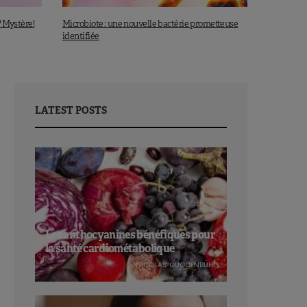
? Mystère!
Microbiote : une nouvelle bactérie prometteuse
identifiée
LATEST POSTS
Les anthocyanines bénéfiques pour
la santé cardiométabolique
NICOLAS GUGGENBÜHL