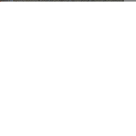
962.
.
 chez le consommateur est deux fois plus élevé que ce
rement marqué dans les pays riches. C’est en Belgique
ppines le moins, selon cette nouvelle étude.
n des nations uniques pour l’alimentation et l’agriculture
1
ure produite dans le monde finit à la poubelle
. Le
au long de la chaîne d’approvisionnement, de la production
on.
rs de l’Université de Wageningen (Pays-Bas) a examiné
ommateurs, c’est-à-dire ce qui est jeté, et non ce qui est
le se base notamment des données de l’OMS et de la FAO,