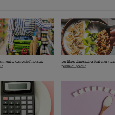
nt signalé
une augmentation du poids corporel
à la
ont suggéré que
les régimes alimentaires diminuent
e et une a suggéré la même chose à la sortie de
ée à l’université et sur le marché de l’emploi entraînent
 sont susceptibles d’être nocifs pour la santé à long
 la sédentarité et une alimentation déséquilibrée»
.
R & MRC Epidemiology Unit, University of Cambridge)
comment se comporte l’industrie
Les fibres alimentaires font-elles vra
 ?
perdre du poids ?
es repas entre amis ou en famille font
manger plus
mpactée, le père épargné
alyse de six études révèle que la différence de