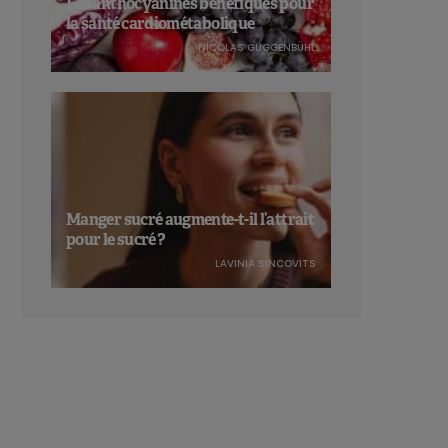
Les anthocyanines bénéfiques pour
la santé cardiométabolique
NICOLAS GUGGENBÜHL
Manger sucré augmente-t-il l’attrait
pour le sucré ?
LAVINIA SINCOVITS