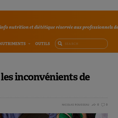
'info nutrition et diététique réservée aux professionnels de
NUTRIMENTS
OUTILS
 les inconvénients de
NICOLAS ROUSSEAU
0
0