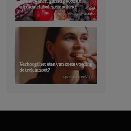
Anthocyanen: gunstig voor de
cardiometabole gezondheid
NICOLAS GUGGENBÜHL
Verhoogt het eten van zoete voeding
de trek in zoet?
LAVINIA SINCOVITS