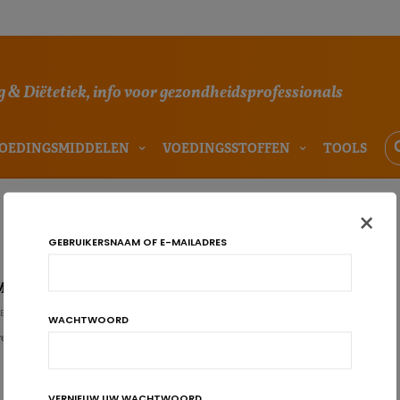
 & Diëtetiek, info voor gezondheidsprofessionals
OEDINGSMIDDELEN
VOEDINGSSTOFFEN
TOOLS
×
GEBRUIKERSNAAM OF E-MAILADRES
MEDICATIE
E REDACTIE
WACHTWOORD
re 2022 – Conférences – Keynotes – Networking…
VERNIEUW UW WACHTWOORD