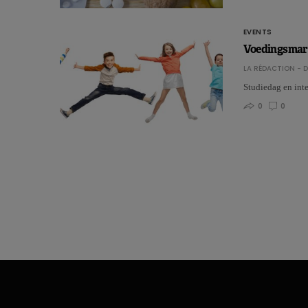
EVENTS
Voedingsmark
LA RÉDACTION - D
Studiedag en int
0
0