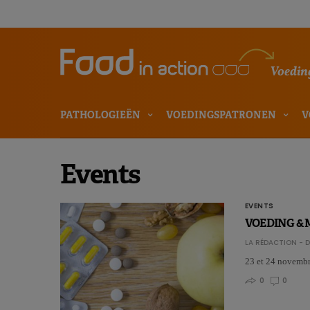
Voeding
PATHOLOGIEËN
VOEDINGSPATRONEN
V
Events
EVENTS
VOEDING & 
LA RÉDACTION - D
23 et 24 novemb
0
0