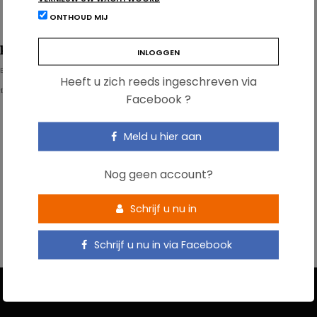
ONTHOUD MIJ
eting en kinderen
E REDACTIE
Heeft u zich reeds ingeschreven via
eractief debat…
Facebook ?
Meld u hier aan
Nog geen account?
Schrijf u nu in
Schrijf u nu in via Facebook