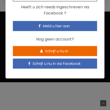
Heeft u zich reeds ingeschreven via
Facebook ?
Meld u hier aan
Nog geen account?
Schrijf u nu in
HOME
CONTACTEER ONS
GEBRUIKSVOORWAARDEN
Schrijf u nu in via Facebook
PRIVACYBELEID
Food In Action © 2022