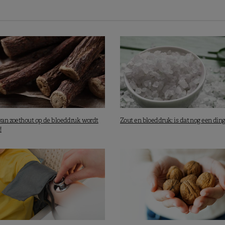
t de effecten van een lagere zoutconsumptie:
relatief kleine vermindering van de hoeveelheid zout,
de
,
n hoge bloeddruk heeft, maar
ook bij prehypertensie
,
 dan bij jongere,
slacht, BMI
of
hartritme
.
 van zoethout op de bloeddruk wordt
Zout en bloeddruk: is dat nog een din
!
n dat het wel degelijk nuttig is om minder zout te eten, al
 lange termijn, bijvoorbeeld met het DASH-dieet. Dit is
r te eten
.
arkensvlees kan in DASH-dieet