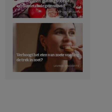
Anthocyanen: gunstig voor de
cardiometabole gezondheid
NICOLAS GUGGENBÜHL
Verhoogt het eten van zoete voeding
de trek in zoet?
LAVINIA SINCOVITS