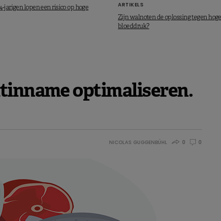
ARTIKELS
-jarigen lopen een risico op hoge
Zijn walnoten de oplossing tegen hog
bloeddruk?
il 2020.
tinname optimaliseren.
NICOLAS GUGGENBÜHL
0
0