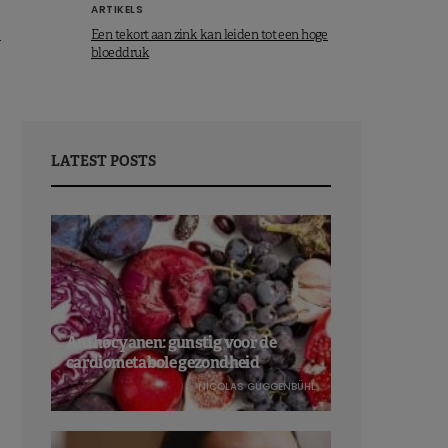
ARTIKELS
e
Een tekort aan zink kan leiden tot een hoge
bloeddruk
LATEST POSTS
Anthocyanen: gunstig voor de
cardiometabole gezondheid
NICOLAS GUGGENBÜHL