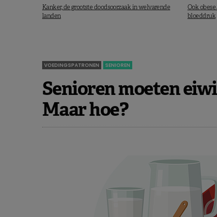
Kanker, de grootste doodsoorzaak in welvarende
Ook obese 4
landen
bloeddruk
D’Elia L. et al., J Clin Hyper., First Published 9 Apr
VOEDINGSPATRONEN
SENIOREN
Senioren moeten eiwi
Maar hoe?