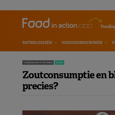
Voeding
PATHOLOGIEËN
VOEDINGSPATRONEN
V
VOEDINGSPATRONEN
DASH
Zoutconsumptie en bl
precies?