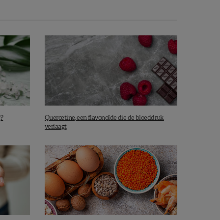
g?
Quercetine, een flavonoïde die de bloeddruk
verlaagt