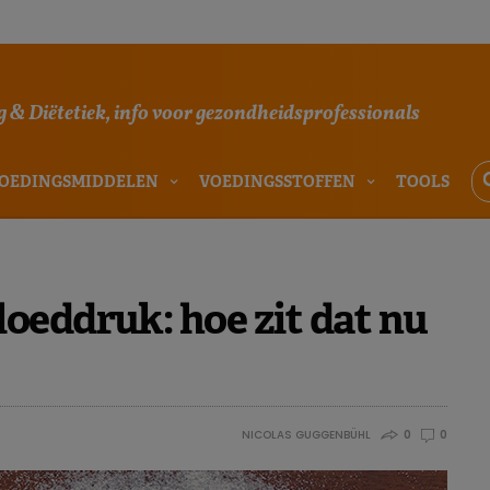
 & Diëtetiek, info voor gezondheidsprofessionals
OEDINGSMIDDELEN
VOEDINGSSTOFFEN
TOOLS
oeddruk: hoe zit dat nu
NICOLAS GUGGENBÜHL
0
0