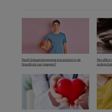
De auteurs benadrukken bovendien da
sterker zijn op langere termijn,
sterker zijn in cohorten met een 
maar wel voor een langere perio
niet alleen te zien zijn bij wie ee
sterker zijn bij oudere patiënten
,
niet verschillen op basis van ge
Heeft lichaamsbeweging een invloed op de
Het effect
bloeddruk van jongeren?
onderschat
Kort gezegd bevestigen deze resultate
was het maar een beetje, maar wel op
dan ook een van de
5 pijlers om bete
Meer leesvoer:
V