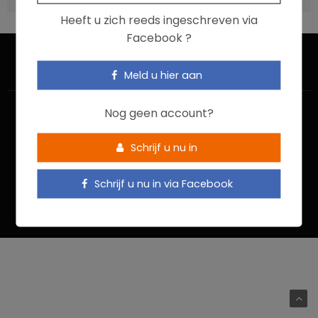
Heeft u zich reeds ingeschreven via
Facebook ?
Meld u hier aan
Nog geen account?
Schrijf u nu in
HOME
CONTACTEER ONS
GEBRUIKSVOORWAARDEN
Schrijf u nu in via Facebook
PRIVACYBELEID
Food In Action © 2022