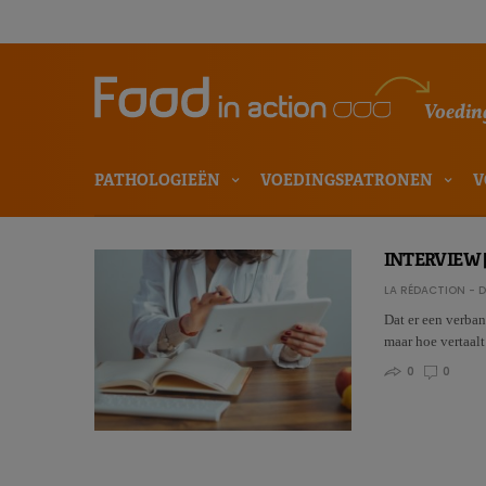
Voeding
PATHOLOGIEËN
VOEDINGSPATRONEN
V
INTERVIEW | 
LA RÉDACTION - D
Dat er een verba
maar hoe vertaal
0
0