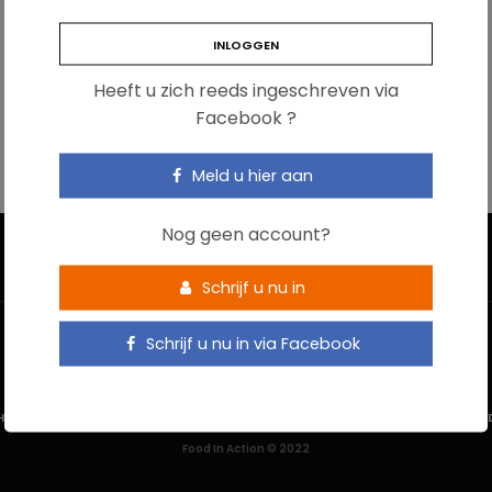
Heeft u zich reeds ingeschreven via
Facebook ?
Meld u hier aan
Nog geen account?
Schrijf u nu in
Schrijf u nu in via Facebook
HOME
CONTACTEER ONS
GEBRUIKSVOORWAARDEN
PRIVACYBELEI
Food In Action © 2022