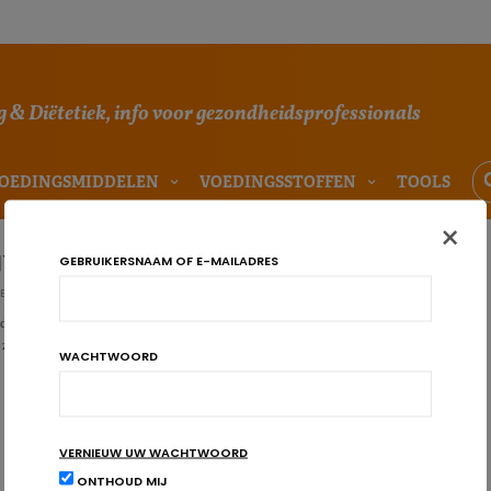
 & Diëtetiek, info voor gezondheidsprofessionals
OEDINGSMIDDELEN
VOEDINGSSTOFFEN
TOOLS
×
Voeding en darmgezondheid binnen de consultaties
GEBRUIKERSNAAM OF E-MAILADRES
E REDACTIE
nd is tussen het darmmicrobioom en de gezondheid van de mens is evident
t zich dat binnen de consultatie? We …
WACHTWOORD
VERNIEUW UW WACHTWOORD
ONTHOUD MIJ