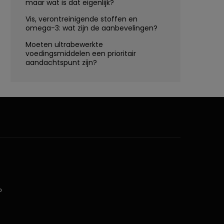
maar wat is dat eigenlijk?
Vis, verontreinigende stoffen en
omega-3: wat zijn de aanbevelingen?
Moeten ultrabewerkte
voedingsmiddelen een prioritair
aandachtspunt zijn?
D