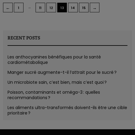
…
←
→
1
11
12
13
14
15
RECENT POSTS
Les anthocyanines bénéfiques pour la santé
cardiométabolique
Manger sucré augmente-t-il l’attrait pour le sucré ?
Un microbiote sain, c’est bien, mais c’est quoi ?
Poisson, contaminants et oméga-3 : quelles
recommandations ?
Les aliments ultra-transformés doivent-ils être une cible
prioritaire ?