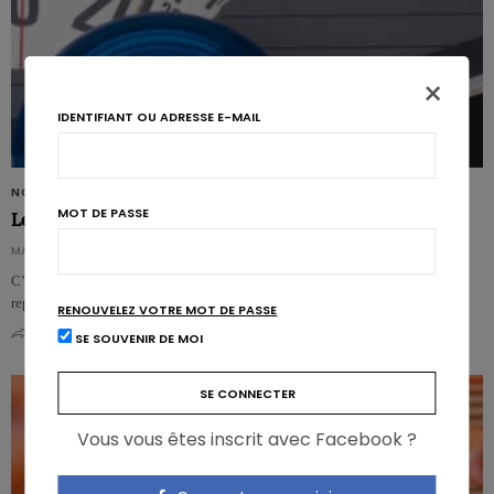
×
IDENTIFIANT OU ADRESSE E-MAIL
NON CLASSIFIÉ(E)
MOT DE PASSE
Le phénomène yo-yo, inévitable?
MAGALI JACOBS
C’est un fait, l’écrasante majorité des personnes qui ont perdu du poids le
reprennent, comme un yo-yo. Même si les études en ce sens sont …
RENOUVELEZ VOTRE MOT DE PASSE
0
0
SE SOUVENIR DE MOI
Vous vous êtes inscrit avec Facebook ?