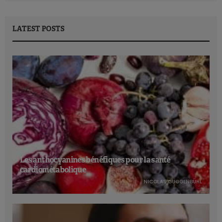
LATEST POSTS
Les anthocyanines bénéfiques pour la santé
cardiométabolique
NICOLAS GUGGENBÜHL