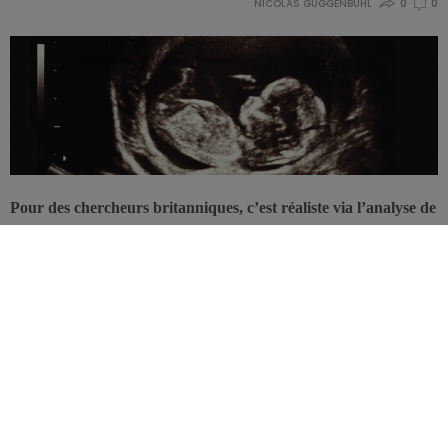
NICOLAS GUGGENBÜHL
0
0
Pour des chercheurs britanniques, c’est réaliste via l’analyse de
la taille des vaisseaux sanguins chez le nouveau-né, sur laquelle
l’alimentation joue indéniablement un rôle.