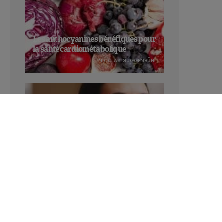
Les anthocyanines bénéfiques pour
la santé cardiométabolique
NICOLAS GUGGENBÜHL
Manger sucré augmente-t-il l’attrait
pour le sucré ?
LAVINIA SINCOVITS