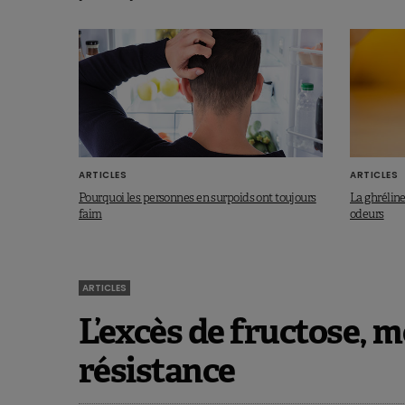
ARTICLES
ARTICLES
Pourquoi les personnes en surpoids ont toujours
La ghréline
faim
odeurs
ARTICLES
L’excès de fructose, m
résistance