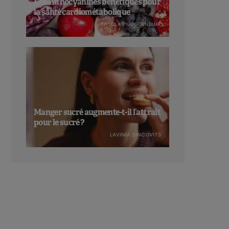
Les anthocyanines bénéfiques pour
la santé cardiométabolique
NICOLAS GUGGENBÜHL
Manger sucré augmente-t-il l’attrait
pour le sucré ?
LAVINIA SINCOVITS