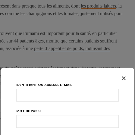
résent dans presque tous les aliments, dont
les produits laitiers
, la
s comme les champignons et les tomates, justement utilisés pour
ouvent que l’umami est important pour la santé, en particulier
e sur 44 patients âgés, montre que certains patients souffrent
mi, associée à une
perte d’appétit et de poids, induisant des
rs du goût umami existent également dans l’intestin, intervenant
×
 modulation de la digestion des nutriments. La cause provenant
s traitements médicamenteux de ces patients âgés, dont des
IDENTIFIANT OU ADRESSE E-MAIL
, les traiter par la récupération de sensations gustatives
tion.
ns la même édition, des chercheurs japonais expliquent aux
MOT DE PASSE
nce de l’umami comme une saveur de base, avec l’acide, l’amer,