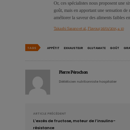
Or, ces spécialistes nous proposent une s
goût, mais en apportant une sensation de r
améliorer la saveur des aliments faibles en
Takashi Sasano et al., Flavour, 26/01/2015, 4: 10
TAGS
APPÉTIT
EXHAUSTEUR
GLUTAMATE
GOÛT
GR
Pierre Pérochon
Diététicien nutritionniste hospitalier
ARTICLE PRÉCÉDENT
L’excès de fructose, moteur de l’insulino-
résistance