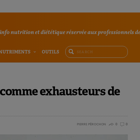
'info nutrition et diététique réservée aux professionnels de
NUTRIMENTS
OUTILS
i comme exhausteurs de
PIERRE PÉROCHON
0
0