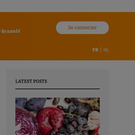
Se connecter
 la santé
FR
/
NL
LATEST POSTS