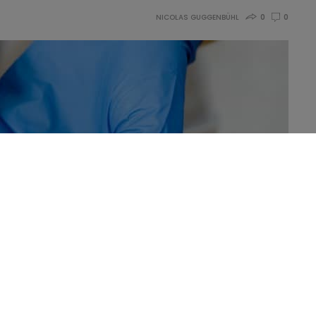
NICOLAS GUGGENBÜHL
0
0
ce excessive des sucres ajoutés, en particulier du fructose,
stimant qu’à ce niveau, ils creusent le lit du diabète de type