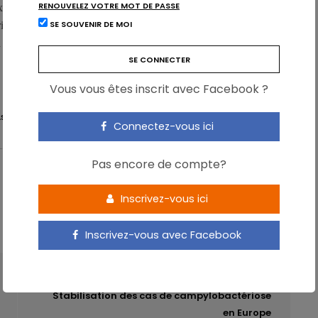
RENOUVELEZ VOTRE MOT DE PASSE
ixième saveur, le kokumi, proche de l’umami qui rehausse aussi le
SE SOUVENIR DE MOI
ichesse et d’onctuosité. A tel point que le kokumi pourrait
 gras.
Vous vous êtes inscrit avec Facebook ?
AS
KOKUMI
LANGUE
SAVEUR
UMAMI
Connectez-vous ici
Pas encore de compte?
Inscrivez-vous ici
Inscrivez-vous avec Facebook
ARTICLE SUIVANT
Stabilisation des cas de campylobactériose
en Europe