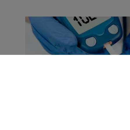
Des experts américains dénoncent la pla
0
dans les recommandations américaines, e
SHARES
2.