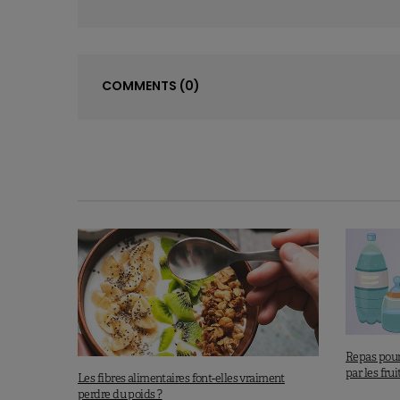
COMMENTS
(0)
Repas pour
par les frui
Les fibres alimentaires font-elles vraiment
perdre du poids ?