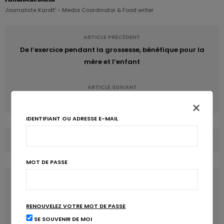
Journaliste Karott' - Media Coordinator & Food writer
ARTICLE PRÉCÉDENT
De l’exercice pendant la grossesse, bénéfique pour la
mère et l’enfant
ARTICLE SUIVANT
Une allergie alimentaire peut en cacher une autre
×
IDENTIFIANT OU ADRESSE E-MAIL
COMMENTS
(0)
MOT DE PASSE
LATEST POSTS
RENOUVELEZ VOTRE MOT DE PASSE
SE SOUVENIR DE MOI