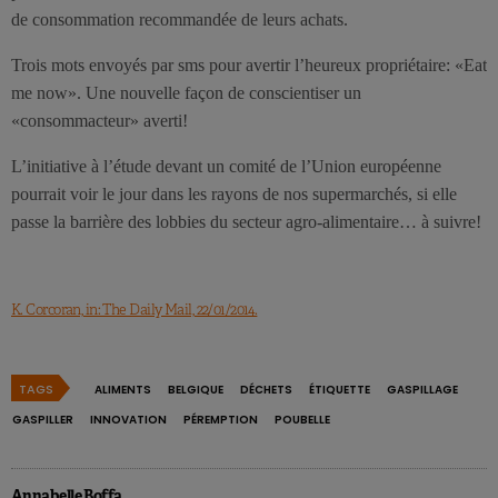
de consommation recommandée de leurs achats.
Trois mots envoyés par sms pour avertir l’heureux propriétaire: «Eat
me now». Une nouvelle façon de conscientiser un
«consommacteur» averti!
L’initiative à l’étude devant un comité de l’Union européenne
pourrait voir le jour dans les rayons de nos supermarchés, si elle
passe la barrière des lobbies du secteur agro-alimentaire… à suivre!
K. Corcoran, in: The Daily Mail, 22/01/2014.
TAGS
ALIMENTS
BELGIQUE
DÉCHETS
ÉTIQUETTE
GASPILLAGE
GASPILLER
INNOVATION
PÉREMPTION
POUBELLE
Annabelle Boffa