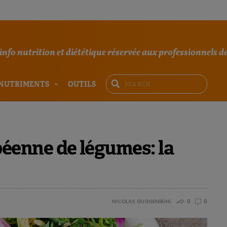
'info nutrition et diététique réservée aux professionnels de
NUTRIMENTS
OUTILS
enne de légumes: la
NICOLAS GUGGENBÜHL
0
0