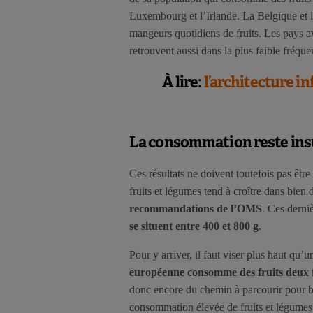
Luxembourg et l’Irlande. La Belgique et 
mangeurs quotidiens de fruits. Les pays 
retrouvent aussi dans la plus faible fréqu
À lire:
l’architecture i
La consommation reste ins
Ces résultats ne doivent toutefois pas êtr
fruits et légumes tend à croître dans bien 
recommandations de l’OMS
. Ces derni
se situent entre 400 et 800 g
.
Pour y arriver, il faut viser plus haut qu
européenne consomme des fruits deux fo
donc encore du chemin à parcourir pour b
consommation élevée de fruits et légumes