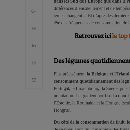
dans les Sud de l’Europe que dans le 
différences d’ensoleillement et de tempér
temps changent… Et d’après les dernières 
tête des fréquences de consommation de l
Retrouvez ici
le top
Des légumes quotidiennem
Plus précisément,
la Belgique et l’Irlan
consomment quotidiennement des lég
Portugal, le Luxembourg, la Suède, puis 
population. Le gradient nord-sud a donc b
l’Estonie, la Roumaine et la Hongrie (se
Hongrie).
Du côté de la consommation de fruit, le 
de sa population qui consomme des fruits q