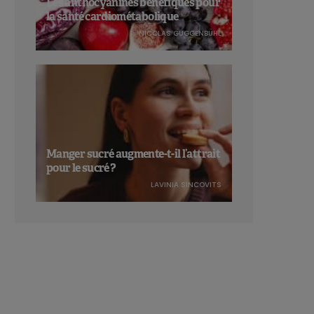
Les anthocyanines bénéfiques pour
la santé cardiométabolique
NICOLAS GUGGENBÜHL
Manger sucré augmente-t-il l’attrait
pour le sucré ?
LAVINIA SINCOVITS