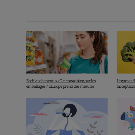
Ecoblanchiment, ou Greenwashing, sur les
Légumes : l
emballages ? L’Europe prend des mesures
l’acceptati