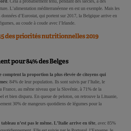
Nord
. Cela a probablement tenu, pendant des siècles, à des
ature. L’alimentation méditerranéenne en est un exemple. Mais les
données d’Eurostat, qui portent sur 2017, la Belgique arrive en
égumes, au coude à coude avec l’Irlande.
 15 des priorités nutritionnelles 2019
ent pour 84% des Belges
de comptent la proportion la plus élevée de citoyens qui
umes
: 84% de leur population. Ils sont suivis par l’Italie, le
la France, au même niveau que la Slovénie, à 71% de la
el et bien disparu. En queue de peloton, on retrouve la Lituanie,
ulement 30% de mangeurs quotidiens de légumes pour la
tableau n’est pas le même. L’Italie arrive en tête
, avec 85%
uotidiennement. Elle est suivie par le Portugal, l’Espagne, le