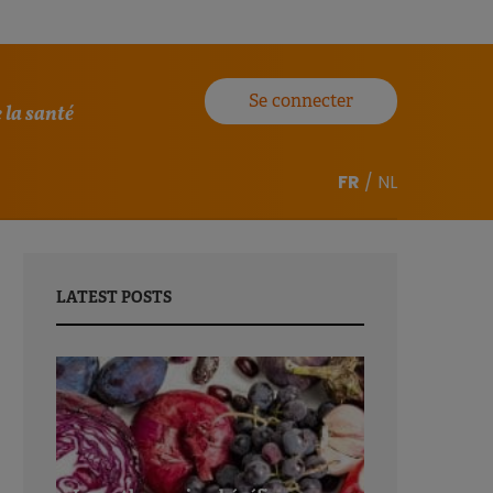
Se connecter
 la santé
FR
/
NL
LATEST POSTS