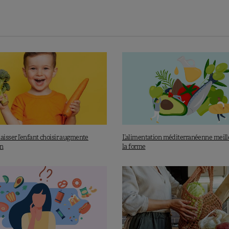
aisser l’enfant choisir augmente
L’alimentation méditerranéenne meill
on
la forme