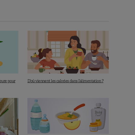
eure pour
D’où viennent les calories dans l’alimentation ?