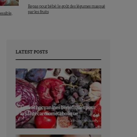
Repas pour bébé: le goût des légumes masqué
par les fruits
essible,
LATEST POSTS
Les anthocyanines bénéfiques pour
la santé cardiométabolique
NICOLAS GUGGENBÜHL