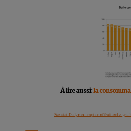
À lire aussi:
la consommat
Eurostat. Daily consumption of fruit and vegetabl