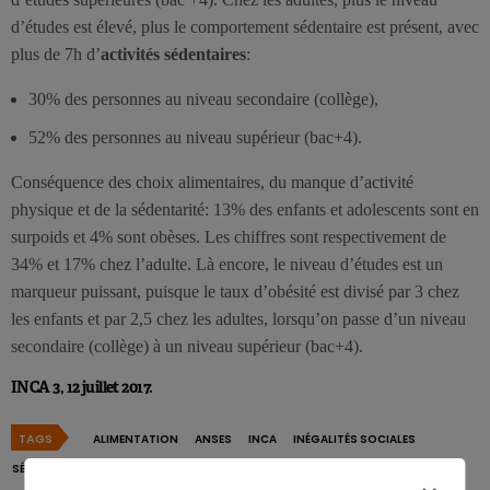
d’études est élevé, plus le comportement sédentaire est présent, avec
plus de 7h d’
activités sédentaires
:
30% des personnes au niveau secondaire (collège),
52% des personnes au niveau supérieur (bac+4).
Conséquence des choix alimentaires, du manque d’activité
physique et de la sédentarité: 13% des enfants et adolescents sont en
surpoids et 4% sont obèses. Les chiffres sont respectivement de
34% et 17% chez l’adulte. Là encore, le niveau d’études est un
marqueur puissant, puisque le taux d’obésité est divisé par 3 chez
les enfants et par 2,5 chez les adultes, lorsqu’on passe d’un niveau
secondaire (collège) à un niveau supérieur (bac+4).
INCA 3, 12 juillet 2017.
TAGS
ALIMENTATION
ANSES
INCA
INÉGALITÉS SOCIALES
SÉDENTARITÉ