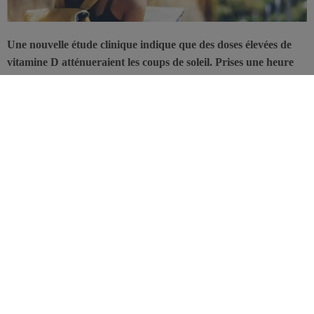
Une nouvelle étude clinique indique que des doses élevées de
vitamine D atténueraient les coups de soleil. Prises une heure
après l’érythème, elles réduiraient les rougeurs, les gonflements
et l’inflammation de la peau. Mais les conclusions de l’étude
incitent à la prudence dans les recommandations durant l’été.
Ces résultats proviennent d’un essai clinique, en double aveugle et
contrôlé par placebo, de la Faculté de médecine de l’
Université
Case Western Reserve
et des centres hospitaliers universitaires
Cleveland Medical Center
. Les résultats ont récemment été publiés
dans le
Journal of Investigative Dermatology
, ils mettent en lumière
une nouvelle action de la vitamine D
: une activité anti-
inflammatoire extrêmement rapide!
Eté: une action dose-réponse de la vitamine
D