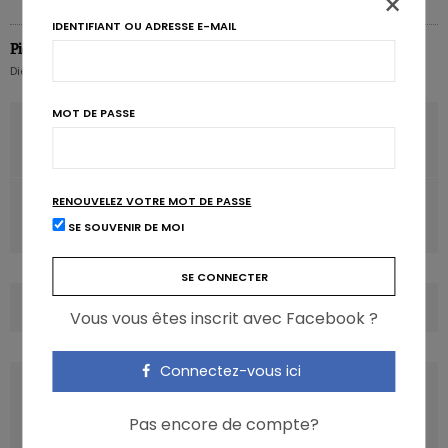
×
IDENTIFIANT OU ADRESSE E-MAIL
Pierre Pérochon
Diététicien nutritionniste hospitalier
MOT DE PASSE
ARTICLE PRÉCÉDENT
Eté: et si on prenait de la vitamine D?
RENOUVELEZ VOTRE MOT DE PASSE
ARTICLE SUIVANT
Fréquence et horaire des repas influencent le poids
SE SOUVENIR DE MOI
COMMENTS
(0)
Vous vous êtes inscrit avec Facebook ?
Connectez-vous ici
LATEST POSTS
Pas encore de compte?