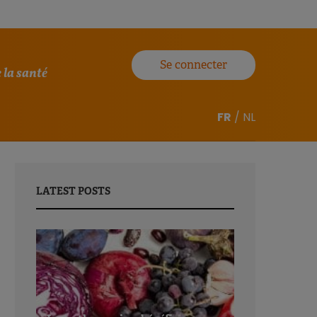
Se connecter
 la santé
FR
/
NL
LATEST POSTS