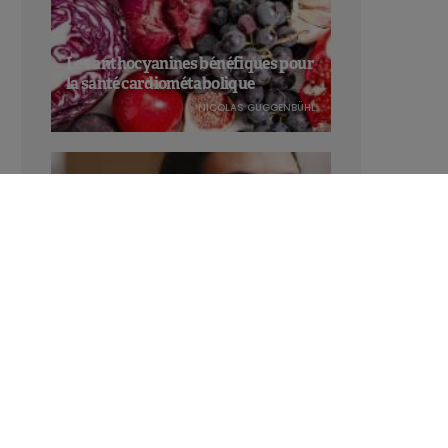
Les anthocyanines bénéfiques pour
la santé cardiométabolique
NICOLAS GUGGENBÜHL
Manger sucré augmente-t-il l’attrait
pour le sucré ?
LAVINIA SINCOVITS