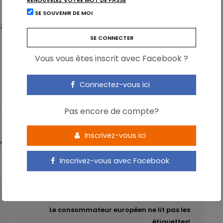
RENOUVELEZ VOTRE MOT DE PASSE
SE SOUVENIR DE MOI
July-August 2013, Pages 977-981.
Vous vous êtes inscrit avec Facebook ?
FILTRE
INFLAMMATION
MALADIES CARDIOVASCULAIRES
Connectez-vous ici
Pas encore de compte?
Inscrivez-vous ici
 - Partner & Senior Nutrition Expert - Karott'
Inscrivez-vous avec Facebook
ARTICLE SUIVANT
Le consommateur européen ne lit pas les
étiquettes!