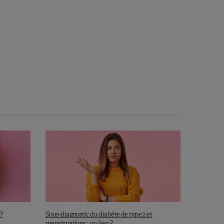
?
Sous-diagnostic du diabète de type 2 et
menstruations : un lien ?