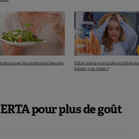
émence avec les nitrates des légumes
Faible teneur en glucides ou faible te
lipides : que choisir ?
HERTA pour plus de goût