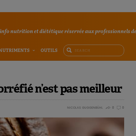
'info nutrition et diététique réservée aux professionnels de
NUTRIMENTS
OUTILS
rréfié n’est pas meilleur
NICOLAS GUGGENBÜHL
0
0