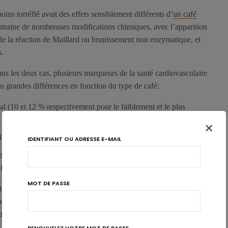
ins torréfié avait des effets sensiblement différents d’
un café
entraine de nombreuses modifications chimiques, avec l’apparition
 la réaction de Maillard ou brunissement non enzymatique, et
s.
dans les deux cas, plusieurs marqueurs de la santé cardiovasculaire
s grandes différences en fonction du type de café:
al (10 et 12 % respectivement pour le faiblement et le plus
×
4 %)
IDENTIFIANT OU ADRESSE E-MAIL
rence aux cellules vasculaires (sVCAM-1), biomarqueur d’un
nflammation (18 et 14 %).
MOT DE PASSE
ltre augmente la cholestérolémie, méritent confirmation. Jusqu’à
e type café turc/grecque et ceux avec des cafetières à piston ont
trairement au café-filtre.