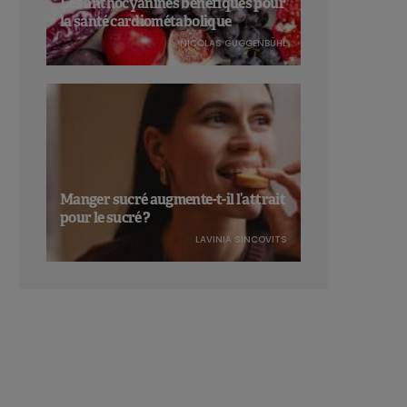
Les anthocyanines bénéfiques pour
la santé cardiométabolique
NICOLAS GUGGENBÜHL
Manger sucré augmente-t-il l’attrait
pour le sucré ?
LAVINIA SINCOVITS