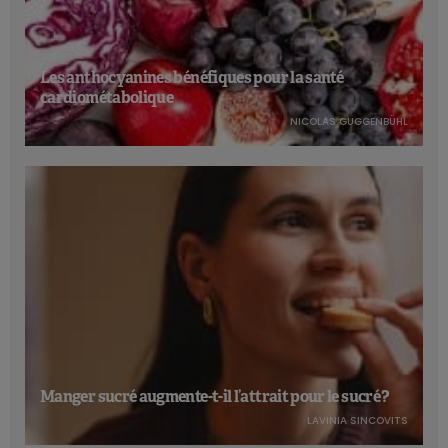
Les anthocyanines bénéfiques pour la santé
cardiométabolique
NICOLAS GUGGENBÜHL
Manger sucré augmente-t-il l’attrait pour le sucré ?
LAVINIA SINCOVITS