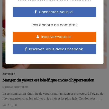
Connectez-vous ici
Pas encore de compte?
Inscrivez-vous ici
Inscrivez-vous avec Facebook
ARTICLES
Manger du yaourt est bénéfique en cas d’hypertension
NICOLAS ROUSSEAU
La consommation régulière de yaourt serait un facteur protecteur à l’égard de
l’hypertension chez les adultes d’âge mûr et les plus âgés. Ces données……
0
0