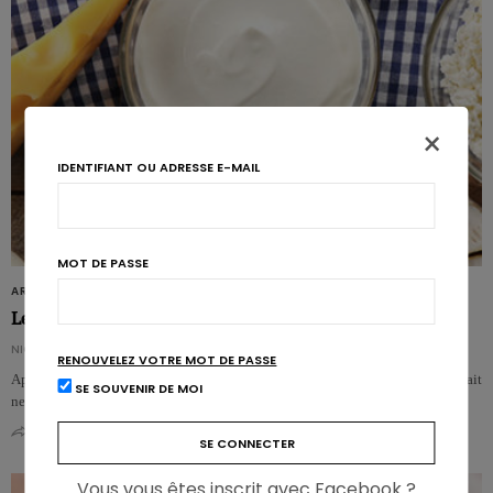
×
IDENTIFIANT OU ADRESSE E-MAIL
MOT DE PASSE
ARTICLES
Les produits laitiers entiers sont-ils bons pour la santé?
NICOLAS GUGGENBÜHL
RENOUVELEZ VOTRE MOT DE PASSE
Après avoir longtemps été fustigée, la partie grasse des produits laitiers pourrait
SE SOUVENIR DE MOI
ne pas être un problème. Selon la vaste étude PURE, les produits laitier…
0
0
Vous vous êtes inscrit avec Facebook ?