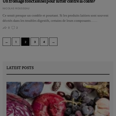
Un fromage fonctionnel pour lutter contre la colite?
NICOLAS ROUSSEAU
Ce serait presque un comble et pourtant. Si les produits laitiers sont souvent
décriés dans les troubles digestifs, certains de leurs composants……
0
2
←
→
1
2
3
4
LATEST POSTS