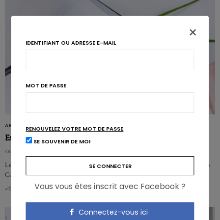
×
IDENTIFIANT OU ADRESSE E-MAIL
MOT DE PASSE
ARTICLES
RENOUVELEZ VOTRE MOT DE PASSE
Est-ce bientôt la fin des régimes hypocaloriques?
SE SOUVENIR DE MOI
ODILE BERNARD
Le nombre de cas d’obésité ne cesse d’augmenter en Europe. Dans ce cadre, la
Commission européenne essaie d’harmoniser les règles…
Vous vous êtes inscrit avec Facebook ?
0
0
Connectez-vous ici