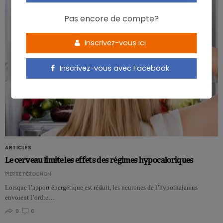
Pas encore de compte?
Inscrivez-vous ici
Inscrivez-vous avec Facebook
ARTICLES
Le cerveau limite les effets des régimes hypocaloriques
PIERRE PÉROCHON
Lorsque l’apport énergétique est réduit, les neurones de l’hypothalamus
envoient l’ordre…
0
0