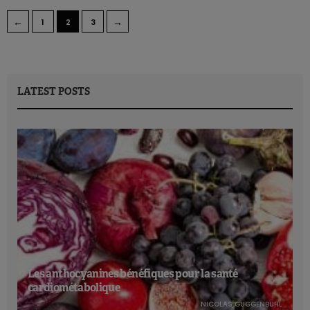
←
→
1
2
3
LATEST POSTS
Les anthocyanines bénéfiques pour la santé
cardiométabolique
NICOLAS GUGGENBÜHL