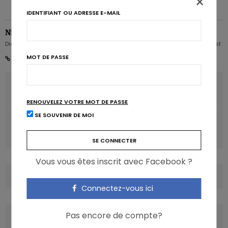
×
IDENTIFIANT OU ADRESSE E-MAIL
Nicolas Rousseau
Diététicien nutritionniste Karott' - Partner, Digital Expert & Nutrition Strategist
MOT DE PASSE
ARTICLE PRÉCÉDENT
Le stress influencerait les effets des graisses
RENOUVELEZ VOTRE MOT DE PASSE
SE SOUVENIR DE MOI
ARTICLE SUIVANT
Le BMI, un marqueur du déclin cognitif
Vous vous êtes inscrit avec Facebook ?
COMMENTS
(0)
Connectez-vous ici
Pas encore de compte?
LATEST POSTS