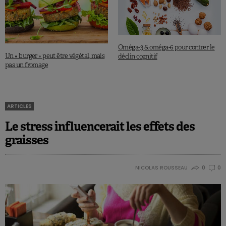
Oméga-3 & oméga-6 pour contrer le
Un « burger » peut être végétal, mais
déclin cognitif
pas un fromage
ARTICLES
Le stress influencerait les effets des
graisses
NICOLAS ROUSSEAU
0
0