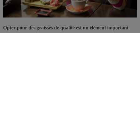
Opter pour des graisses de qualité est un élément important
dans l’équilibre alimentaire global. Selon une étude américaine,
les bénéfices des bonnes graisses seraient cependant réduits à
néant en présence du stress, en particulier sur l’inflammation.
Le stress compte!
Cette étude pilote est la première à observer que le stress aurait le
potentiel d’annihiler les effets d’un choix sain, en matière de
graisses alimentaires. Durant deux jours, à intervalles différents, 58
femmes (38 survivantes à un cancer du sein et 20 contrôles) ont dû
consommer, de façon aléatoire, deux types de petit déjeuner se
distinguant par leur contenu en graisse.
L’un était très riche en graisses saturées, via une quantité importante
d’huile de palme, l’autre comportait davantage de bonnes graisses