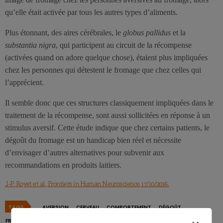
qu’elle était activée par tous les autres types d’aliments.
Plus étonnant, des aires cérébrales, le
globus pallidus
et la
substantia nigra
, qui participent au circuit de la récompense
(activées quand on adore quelque chose), étaient plus impliquées
chez les personnes qui détestent le fromage que chez celles qui
l’apprécient.
Il semble donc que ces structures classiquement impliquées dans le
traitement de la récompense, sont aussi sollicitées en réponse à un
stimulus aversif. Cette étude indique que chez certains patients, le
dégoût du fromage est un handicap bien réel et nécessite
d’envisager d’autres alternatives pour subvenir aux
recommandations en produits laitiers.
J.-P. Royet et al., Frontiers in Human Neuroscience, 17/10/2016.
TAGS
AVERSION
CERVEAU
COMPORTEMENT
DÉGOÛT
FROMAGE
ODEUR