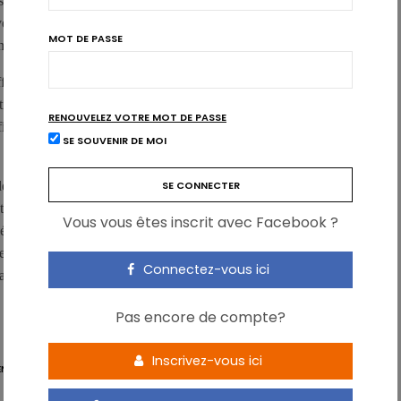
 naturelles, surtout riches en bicarbonates; une telle eau ne peut
veau cellulaire. Et ce, pour la bonne et simple raison qu’avant
MOT DE PASSE
imilée et passer par la circulation sanguine.
 efficacement maintenu grâce aux tampons. Sans parler de
étions acides de l’estomac, tamponnées dans le grêle par les
RENOUVELEZ VOTRE MOT DE PASSE
ine, ne permet pas d’établir de lien entre le pH de ce qui est
SE SOUVENIR DE MOI
e tous les maux, alliée à une méconnaissance de la nutrition,
t acide, comme les oranges. Or, il est clairement établi que
Vous vous êtes inscrit avec Facebook ?
 légumes ont un effet alcalinisant dans le corps, contrairement aux
et acidifiant. Et l’eau que nous buvons est sans effet sur l’acidité
Connectez-vous ici
pareil Kangen à près de 3.000€!
Pas encore de compte?
Inscrivez-vous ici
EN