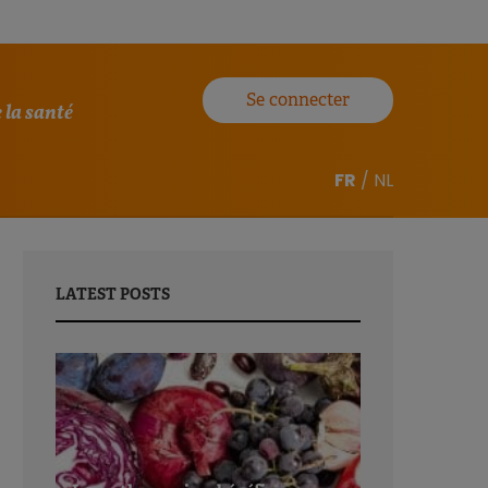
Se connecter
 la santé
FR
/
NL
LATEST POSTS