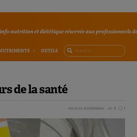
'info nutrition et diététique réservée aux professionnels de
NUTRIMENTS
OUTILS
urs de la santé
NICOLAS GUGGENBÜHL
0
1