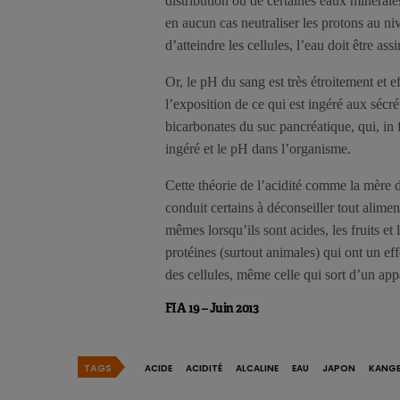
distribution ou de certaines eaux minérales
en aucun cas neutraliser les protons au ni
d’atteindre les cellules, l’eau doit être ass
Or, le pH du sang est très étroitement et
l’exposition de ce qui est ingéré aux sécr
bicarbonates du suc pancréatique, qui, in f
ingéré et le pH dans l’organisme.
Cette théorie de l’acidité comme la mère d
conduit certains à déconseiller tout alimen
mêmes lorsqu’ils sont acides, les fruits et
protéines (surtout animales) qui ont un eff
des cellules, même celle qui sort d’un ap
FIA 19 – Juin 2013
TAGS
ACIDE
ACIDITÉ
ALCALINE
EAU
JAPON
KANG