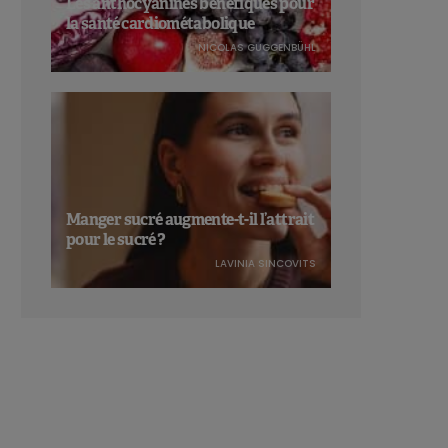
Les anthocyanines bénéfiques pour
la santé cardiométabolique
NICOLAS GUGGENBÜHL
Manger sucré augmente-t-il l’attrait
pour le sucré ?
LAVINIA SINCOVITS