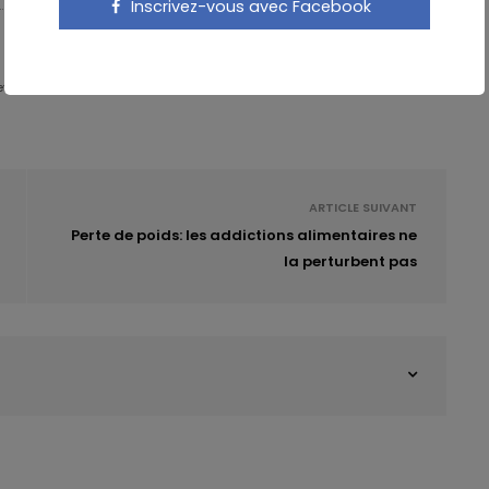
Inscrivez-vous avec Facebook
 - Partner & Senior Nutrition Expert - Karott'
ARTICLE SUIVANT
Perte de poids: les addictions alimentaires ne
la perturbent pas