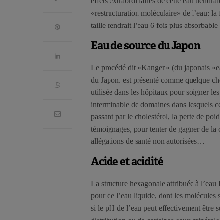
effets extraordinaires de cette eau tiendra
«restructuration moléculaire» de l’eau: la
taille rendrait l’eau 6 fois plus absorbable
Eau de source du Japon
Le procédé dit «Kangen» (du japonais «eau
du Japon, est présenté comme quelque chos
utilisée dans les hôpitaux pour soigner les
interminable de domaines dans lesquels cet
passant par le cholestérol, la perte de p
témoignages, pour tenter de gagner de la c
allégations de santé non autorisées…
Acide et acidité
La structure hexagonale attribuée à l’eau 
pour de l’eau liquide, dont les molécules
si le pH de l’eau peut effectivement être su