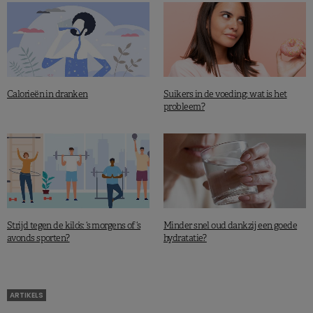
Calorieën in dranken
Suikers in de voeding: wat is het
probleem?
Strijd tegen de kilo’s: ‘s morgens of ‘s
Minder snel oud dankzij een goede
avonds sporten?
hydratatie?
ARTIKELS