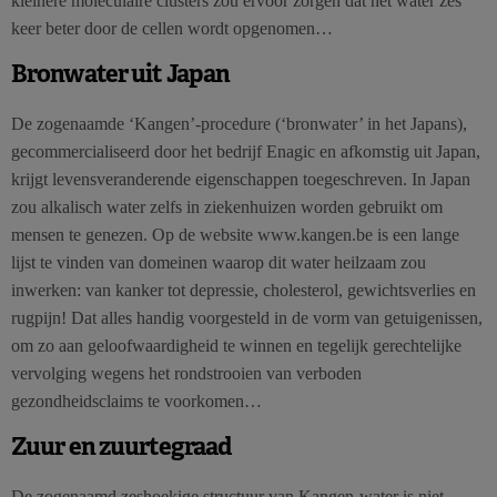
kleinere moleculaire clusters zou ervoor zorgen dat het water zes
keer beter door de cellen wordt opgenomen…
Bronwater uit Japan
De zogenaamde ‘Kangen’-procedure (‘bronwater’ in het Japans),
gecommercialiseerd door het bedrijf Enagic en afkomstig uit Japan,
krijgt levensveranderende eigenschappen toegeschreven. In Japan
zou alkalisch water zelfs in ziekenhuizen worden gebruikt om
mensen te genezen. Op de website www.kangen.be is een lange
lijst te vinden van domeinen waarop dit water heilzaam zou
inwerken: van kanker tot depressie, cholesterol, gewichtsverlies en
rugpijn! Dat alles handig voorgesteld in de vorm van getuigenissen,
om zo aan geloofwaardigheid te winnen en tegelijk gerechtelijke
vervolging wegens het rondstrooien van verboden
gezondheidsclaims te voorkomen…
Zuur en zuurtegraad
De zogenaamd zeshoekige structuur van Kangen-water is niet