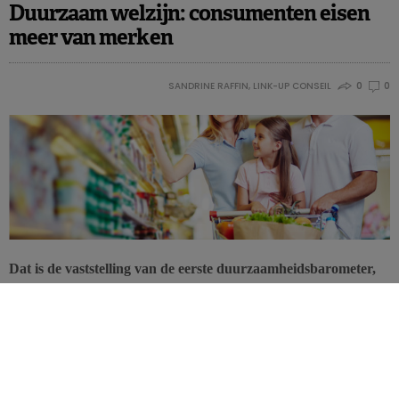
Duurzaam welzijn: consumenten eisen
meer van merken
SANDRINE RAFFIN, LINK-UP CONSEIL
0
0
Dat is de vaststelling van de eerste duurzaamheidsbarometer,
die Ipsos en advieskantoor Link-up samen hebben uitgevoerd
in Frankrijk. In afwachting van meer concreet engagement
van de sector geeft deze berekening inzicht in de
consumentenperceptie en schetst het de krijtlijnen van een
nieuwe relatie tussen merken en hun klanten.