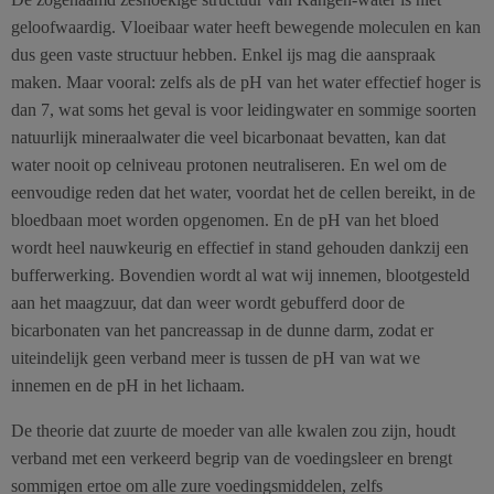
geloofwaardig. Vloeibaar water heeft bewegende moleculen en kan
dus geen vaste structuur hebben. Enkel ijs mag die aanspraak
maken. Maar vooral: zelfs als de pH van het water effectief hoger is
dan 7, wat soms het geval is voor leidingwater en sommige soorten
natuurlijk mineraalwater die veel bicarbonaat bevatten, kan dat
water nooit op celniveau protonen neutraliseren. En wel om de
eenvoudige reden dat het water, voordat het de cellen bereikt, in de
bloedbaan moet worden opgenomen. En de pH van het bloed
wordt heel nauwkeurig en effectief in stand gehouden dankzij een
bufferwerking. Bovendien wordt al wat wij innemen, blootgesteld
aan het maagzuur, dat dan weer wordt gebufferd door de
bicarbonaten van het pancreassap in de dunne darm, zodat er
uiteindelijk geen verband meer is tussen de pH van wat we
innemen en de pH in het lichaam.
De theorie dat zuurte de moeder van alle kwalen zou zijn, houdt
verband met een verkeerd begrip van de voedingsleer en brengt
sommigen ertoe om alle zure voedingsmiddelen, zelfs