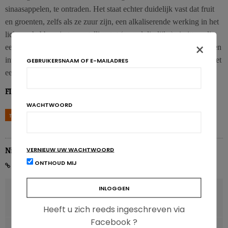
sinaasappelen, te ontraden. Het staat echter duidelijk vast dat fruit
en groenten, zelfs als ze zuur zijn, een alkaliserende werking in het
lichaam hebben, in tegenstelling tot (vooral dierlijke) eiwitten, die
×
een verzurend effect hebben. En het water dat we drinken kan geen
invloed hebben op de zuurtegraad in de cellen, zelfs niet als het met
GEBRUIKERSNAAM OF E-MAILADRES
een Kangenapparaat van bijna 3000 euro wordt gemaakt!
FIA nr 19 – Juni 2013
WACHTWOORD
TAGS
ALKALISCH
GEZONDHEID
WATER
WATER
VERNIEUW UW WACHTWOORD
Nicolas Guggenbühl
ONTHOUD MIJ
VORIG ARTIKEL
Duurzaam welzijn: consumenten eisen meer van merken
Heeft u zich reeds ingeschreven via
Facebook ?