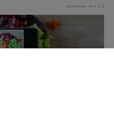
ODILE BERNARD
0
0
industrie alimentaires tous les jours et pourtant,
eprises et ne leur faisons pas confiance. À quoi
?