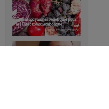
Les anthocyanines bénéfiques pour
la santé cardiométabolique
NICOLAS GUGGENBÜHL
Manger sucré augmente-t-il l’attrait
pour le sucré ?
LAVINIA SINCOVITS