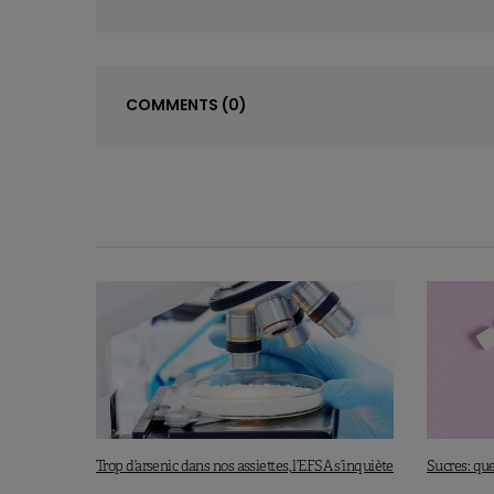
COMMENTS
(0)
Trop d’arsenic dans nos assiettes, l’EFSA s’inquiète
Sucres: que