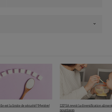
lle est la limite de sécurité? Mystère!
L’EFSA revoit la diversification alimen
nourrisson