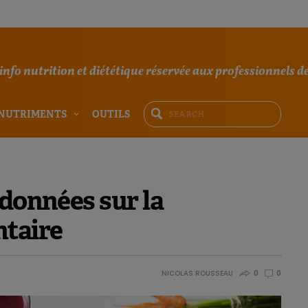
'info nutrition et diététique réservée aux professionnels de
NUTRIMENTS
OUTILS
 données sur la
taire
NICOLAS ROUSSEAU
0
0