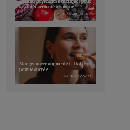
Les anthocyanines bénéfiques pour
la santé cardiométabolique
NICOLAS GUGGENBÜHL
Manger sucré augmente-t-il l’attrait
pour le sucré ?
LAVINIA SINCOVITS