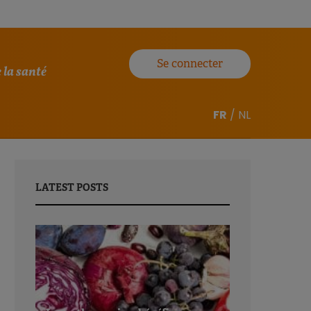
Se connecter
 la santé
FR
/
NL
LATEST POSTS