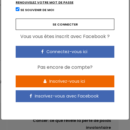
RENOUVELEZ VOTRE MOT DE PASSE
aux données collectées, cliquez ici:
SE SOUVENIR DE MOI
FR
–
EN
Vous vous êtes inscrit avec Facebook ?
Connectez-vous ici
Pas encore de compte?
Inscrivez-vous ici
igital Expert & Nutrition Strategist
Inscrivez-vous avec Facebook
ARTICLE SUIVANT
Cancer: ce que révèle la perte de poids
involontaire