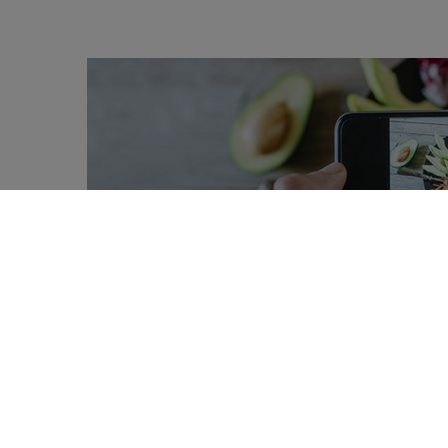
Nous consommons des produits de l’
0
nous critiquons facilement les entr
SHARES
ressemble l’avenir pour la Flandre