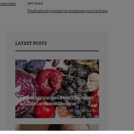
ARTICLES
ence notre
Vitafoods 2019: toutes les tendances sous la loupe
LATEST POSTS
Les anthocyanines bénéfiques pour
la santé cardiométabolique
NICOLAS GUGGENBÜHL