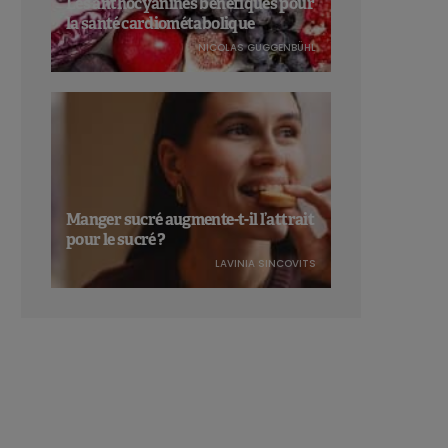
Les anthocyanines bénéfiques pour
la santé cardiométabolique
NICOLAS GUGGENBÜHL
Manger sucré augmente-t-il l’attrait
pour le sucré ?
LAVINIA SINCOVITS