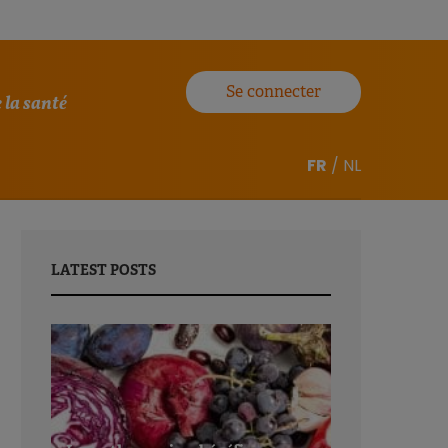
Se connecter
 la santé
FR
/
NL
LATEST POSTS