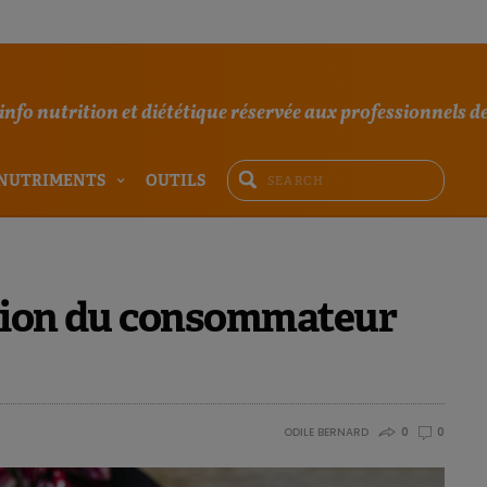
'info nutrition et diététique réservée aux professionnels de
NUTRIMENTS
OUTILS
tation du consommateur
ODILE BERNARD
0
0