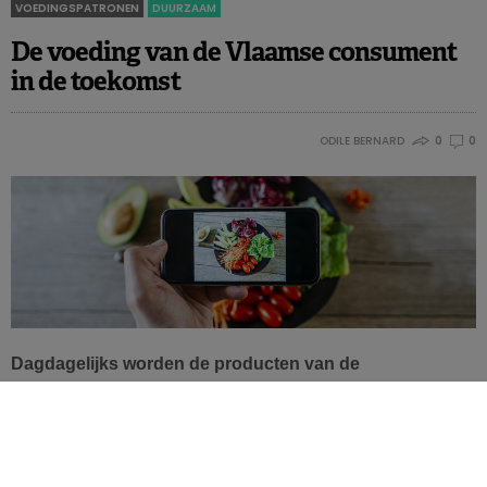
VOEDINGSPATRONEN
DUURZAAM
De voeding van de Vlaamse consument
in de toekomst
ODILE BERNARD
0
0
Dagdagelijks worden de producten van de
voedingsindustrie geconsumeerd en toch worden de
bedrijven snel bekritiseerd en niet vertrouwd. Hoe ziet
de toekomst er voor Vlaanderen uit?