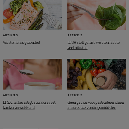
ARTIKELS
ARTIKELS
Vis stomen is gezonder!
EFSA stelt gerust: we eten niet te
veel nitraten
ARTIKELS
ARTIKELS
EFSA herbevestigt: sucralose niet
Geen gevaar voor pesticideresiduen
kankerverwekkend
in Europese voedingsmiddelen