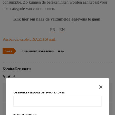
consumptie. Zo kunnen de berekeningen worden aangepast voor
elke categorie van consumenten.
Klik hier om naar de verzamelde gegevens te gaan:
FR
–
EN
Persbericht van de EFSA, 2018; 26 april.
TAGS
CONSUMPTIEGEGEVENS
EFSA
Nicolas Rousseau
×
VORIG ARTIKEL
GEBRUIKERSNAAM OF E-MAILADRES
De voeding van de Vlaamse consument in de toekomst
VOLGENDE ARTIKEL
WACHTWOORD