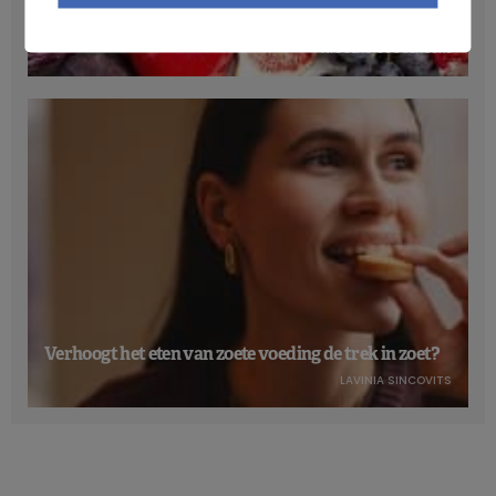
Anthocyanen: gunstig voor de cardiometabole
gezondheid
NICOLAS GUGGENBÜHL
Verhoogt het eten van zoete voeding de trek in zoet?
LAVINIA SINCOVITS