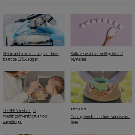
Het teveel aan arseen op ons bord
Suikers: wat is de veilige limiet?
baart de EFSA zorgen
Mysterie!
ARTIKELS
De EFSA herbekijkt
voedingsdiversificatie voor
Geen gezondheidsclaim voor zwarte
zuigelingen
thee