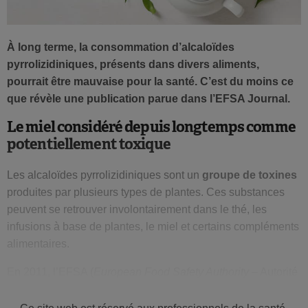
À long terme, la consommation d’alcaloïdes
pyrrolizidiniques, présents dans divers aliments,
pourrait être mauvaise pour la santé. C’est du moins ce
que révèle une publication parue dans l’EFSA Journal.
Le miel considéré depuis longtemps comme
potentiellement toxique
Les alcaloïdes pyrrolizidiniques sont un
groupe de toxines
produites par plusieurs types de plantes. Ces substances
peuvent se retrouver involontairement dans le thé, les
infusions à base de plantes, le miel et certains compléments
alimentaires.
En 2011, l’EFSA (
European Food Safety Authority
– Autorité
européenne de sécurité des aliments) était arrivée à la
conclusion qu’il existait d’éventuels
risques pour la santé