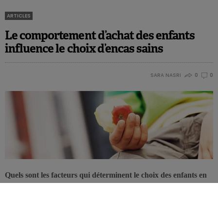
ARTICLES
Le comportement d’achat des enfants
influence le choix d’encas sains
SARA NASRI
0
0
Quels sont les facteurs qui déterminent le choix des enfants en
matière d’encas?Une nouvelle étude américaine révèle que le
comportement d’achat d’un enfant est lié à son expérience de
l’argent et à la valeur qu’il accorde aux marques.