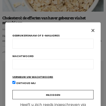
Cholesterol: de effecten van haver gebeuren via het
microbioom
×
NICOLAS GUGGENBÜHL
GEBRUIKERSNAAM OF E-MAILADRES
Het effect van haver op het cholesterolgehalte zou niet alleen te danken zijn
aan de bijzondere oplosbare vezels. Deze interventiestudie suggereert dat ook
…
0
0
WACHTWOORD
LATEST POSTS
VERNIEUW UW WACHTWOORD
ONTHOUD MIJ
Heeft u zich reeds ingeschreven via