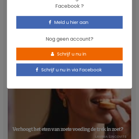
Facebook ?
Meld u hier aan
Anthocyanen: gunstig voor de cardiometabole
gezondheid
Nog geen account?
NICOLAS GUGGENBÜHL
Schrijf u nu in
Schrijf u nu in via Facebook
Verhoogt het eten van zoete voeding de trek in zoet?
LAVINIA SINCOVITS