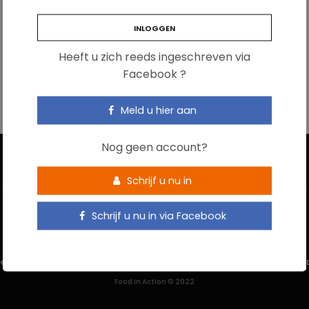
Heeft u zich reeds ingeschreven via
Facebook ?
Meld u hier aan
Nog geen account?
Schrijf u nu in
Schrijf u nu in via Facebook
HOME
CONTACTEER ONS
GEBRUIKSVOORWAARDEN
PRIVACYBELEI
Food In Action © 2022