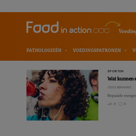
Voeding
PATHOLOGIEËN
VOEDINGSPATRONEN
V
SPORTEN
Wat kunnen e
ODILE BERNARD
Bepaalde energie
0
0