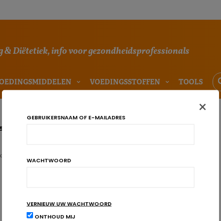
 & Diëtetiek, info voor gezondheidsprofessionals
OEDINGSMIDDELEN
VOEDINGSSTOFFEN
TOOLS
×
GEBRUIKERSNAAM OF E-MAILADRES
nergiedranken voor sporters? Consensus
dranken hebben een positieve invloed op de prestaties van de sporters.…
WACHTWOORD
VERNIEUW UW WACHTWOORD
ONTHOUD MIJ