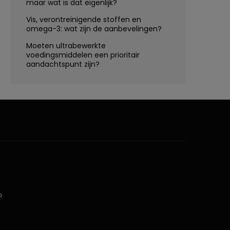
maar wat is dat eigenlijk?
Vis, verontreinigende stoffen en
omega-3: wat zijn de aanbevelingen?
Moeten ultrabewerkte
voedingsmiddelen een prioritair
aandachtspunt zijn?
D