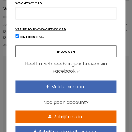
WACHTWOORD
Vanaf welke dosis wordt koffie gevaarlijk voor het hart?
ODILE BERNARD
Zoals alle voedingsmiddelen kan ook koffie deel uitmaken van een gezond en
VERNIEUW UW WACHTWOORD
gevarieerd voedingspatroon, maar vanaf wanneer wordt het drinken van koffie
ONTHOUD MIJ
gevaa…
0
0
Heeft u zich reeds ingeschreven via
RECENT POSTS
Facebook ?
Anthocyanen: gunstig voor de cardiometabole
Meld u hier aan
gezondheid
Verhoogt het eten van zoete voeding de trek in zoet?
Nog geen account?
Een gezonde darmmicrobiota is goed, maar wat is dat
eigenlijk?
Schrijf u nu in
Vis, verontreinigende stoffen en omega-3: wat zijn de
aanbevelingen?
Schrijf u nu in via Facebook