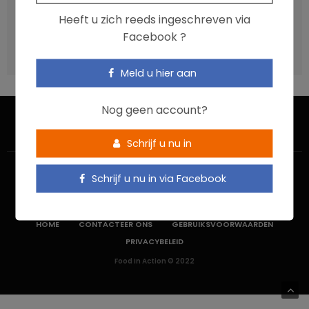
Vis, verontreinigende stoffen en omega-3: wat zijn de
Heeft u zich reeds ingeschreven via
aanbevelingen?
Facebook ?
Moeten ultrabewerkte voedingsmiddelen een prioritair
aandachtspunt zijn?
Meld u hier aan
Nog geen account?
Schrijf u nu in
Schrijf u nu in via Facebook
HOME
CONTACTEER ONS
GEBRUIKSVOORWAARDEN
PRIVACYBELEID
Food In Action © 2022