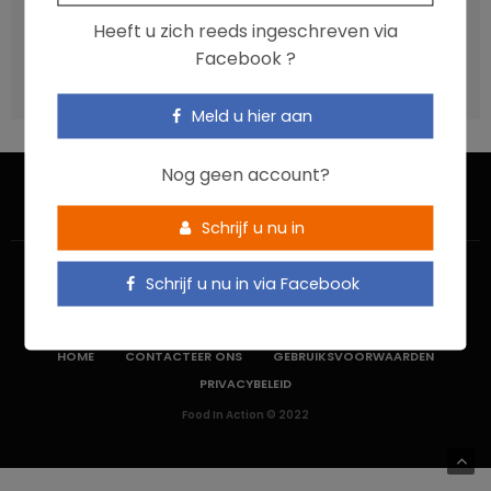
Vis, verontreinigende stoffen en omega-3: wat zijn de
Heeft u zich reeds ingeschreven via
aanbevelingen?
Facebook ?
Moeten ultrabewerkte voedingsmiddelen een prioritair
aandachtspunt zijn?
Meld u hier aan
Nog geen account?
Schrijf u nu in
Schrijf u nu in via Facebook
HOME
CONTACTEER ONS
GEBRUIKSVOORWAARDEN
PRIVACYBELEID
Food In Action © 2022