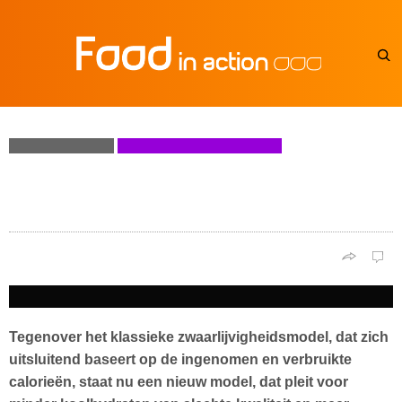
VOEDINGSMIDDELEN
ZETMEELHOUDENDE PRODUCTEN
Koolhydraat-insulinemodel voor
zwaarlijvigheid
NICOLAS GUGGENBÜHL
0
0
Tegenover het klassieke zwaarlijvigheidsmodel, dat zich
uitsluitend baseert op de ingenomen en verbruikte
calorieën, staat nu een nieuw model, dat pleit voor