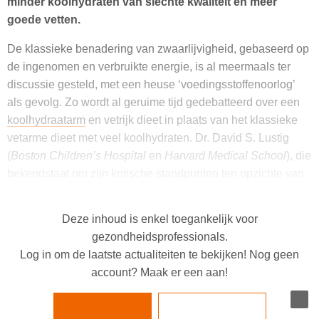
minder koolhydraten van slechte kwaliteit en meer
goede vetten.
De klassieke benadering van zwaarlijvigheid, gebaseerd op
de ingenomen en verbruikte energie, is al meermaals ter
discussie gesteld, met een heuse ‘voedingsstoffenoorlog’
als gevolg. Zo wordt al geruime tijd gedebatteerd over een
koolhydraatarm
en vetrijk dieet in plaats van het klassieke
vetarme dieet met veel koolhydraten. Dr. David S. Lustig
(
Boston Children’s Hospital
en
Harvard Medical School
), die
bekendstaat om zijn kritische standpunten ten opzichte van
koolhydraten, pakt in
JAMA Internal Medicine
uit met een
koolhydraat-insulinemodel voor zwaarlijvigheid. Dat model
Deze inhoud is enkel toegankelijk voor
wijst koolhydraten – via insuline en vooral bij een hoge
gezondheidsprofessionals.
glycemische lading – aan als voornaamste oorzaak van
Log in om de laatste actualiteiten te bekijken! Nog geen
het opwekken van eetlust en vetopslag
in de adipocyten.
account? Maak er een aan!
Praktische aanbevelingen
Inloggen
Inschrijven