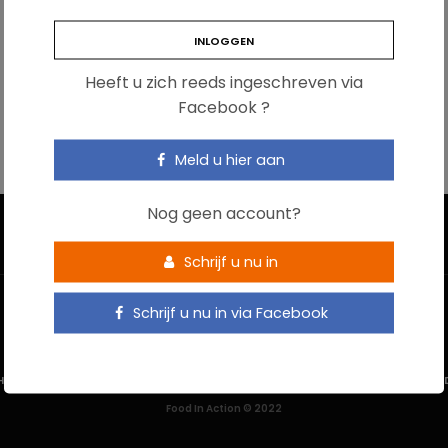
Heeft u zich reeds ingeschreven via
Facebook ?
Meld u hier aan
Nog geen account?
Schrijf u nu in
Schrijf u nu in via Facebook
HOME
CONTACTEER ONS
GEBRUIKSVOORWAARDEN
PRIVACYBELEI
Food In Action © 2022