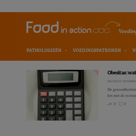
Voeding
PATHOLOGIEËN
VOEDINGSPATRONEN
V
Obesitas: wat
NICOLAS GUGGEN
De gezondheidsris
het met de econo
0
0