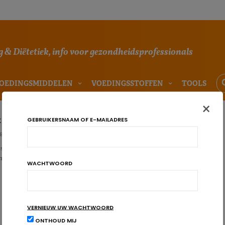
 & Diëtetiek, info voor gezondheidsprofessionals
OEDINGSMIDDELEN
VOEDINGSSTOFFEN
TOOLS
×
 is de economische impact?
GEBRUIKERSNAAM OF E-MAILADRES
BÜHL
ico’s van obesitas zijn inmiddels duidelijk geïdentificeerd. Maar hoe zit
mische gevolgen? Een studie uitgevoerd in acht la…
WACHTWOORD
VERNIEUW UW WACHTWOORD
ONTHOUD MIJ