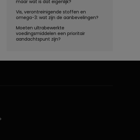
maar wat is dat eigenlijk?
Vis, verontreinigende stoffen en
omega-3: wat zijn de aanbevelingen?
Moeten ultrabewerkte
voedingsmiddelen een prioritair
aandachtspunt zijn?
D