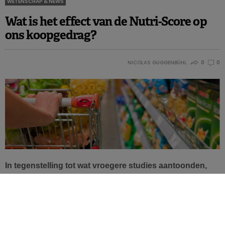
WETENSCHAP & NEWS
Wat is het effect van de Nutri-Score op
ons koopgedrag?
NICOLAS GUGGENBÜHL
0
0
In tegenstelling tot wat vroegere studies aantoonden,
kan de Nutri-Score in België niet duidelijk gelinkt worden
aan gezondere aankopen. Dat blijkt uit een studie
uitgevoerd door Sciensano. Een typisch Belgisch
fenomeen? Of is er meer aan de hand?