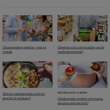
Okunogbe
A
.
et al.
,
BMJ Global Health
2021
;
6:e
006351.
.
doi:10.1136/bmjgh-2021-006351
Ultrabewerkte voeding – pro’s en
Obesitas: wat is de houding van de
contra’s
voedingsindustrie?
WETENSCHAP & NEWS
Helpen voedingsvezels echt om
gewicht te verliezen?
Ultrabewerkt voedsel voor mama,
obesitas voor het kind?