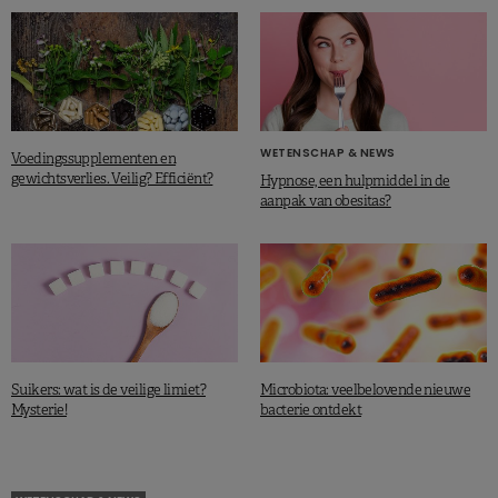
WETENSCHAP & NEWS
Voedingssupplementen en
gewichtsverlies. Veilig? Efficiënt?
Hypnose, een hulpmiddel in de
aanpak van obesitas?
Suikers: wat is de veilige limiet?
Microbiota: veelbelovende nieuwe
Mysterie!
bacterie ontdekt