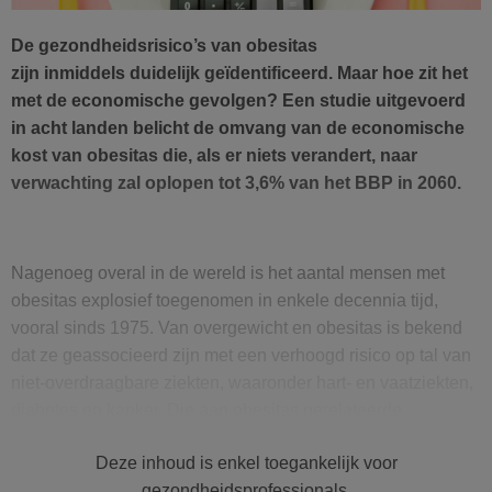
De gezondheidsrisico
’
s van obesitas
zijn
inmiddels
duidelijk geïdentificeerd. Maar
hoe zit het
met
de economische gevolgen? Een studie uitgevoerd
in acht landen belicht de omvang van de economische
kost van obesitas die, als er niets verandert, naar
verwachting zal
oplopen
tot 3,6% van het BBP in 2060.
Nagenoeg overal in de wereld is
het aantal mensen met
obesitas
explosief toegenomen
in enkele decennia tijd,
vooral sinds 1975. Van overgewicht en obesitas is bekend
dat ze geassocieerd zijn met een verhoogd risico op tal van
niet-overdraagbare ziekten, waaronder hart- en vaatziekten,
diabetes en kanker.
D
i
e aan obesitas gerelateerde
ziekten
veroorzaken
momenteel
naar schatting
5 miljoen
Deze inhoud is enkel toegankelijk voor
doden per jaar
. De meest voor de hand liggende kosten als
gezondheidsprofessionals.