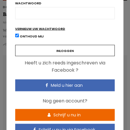
WACHTWOORD
DOSSIER
Barbecue: rooster de bacteriën zonder jezelf te vergiftigen
NICOLAS ROUSSEAU
VERNIEUW UW WACHTWOORD
Wie zomer zegt, zegt barbecue! Enkele voorzorgsmaatregelen helpen
ONTHOUD MIJ
voedselvergiftigingen te voorkomen en te genieten…
0
0
Heeft u zich reeds ingeschreven via
RECENT POSTS
Facebook ?
Anthocyanen: gunstig voor de cardiometabole
Meld u hier aan
gezondheid
Verhoogt het eten van zoete voeding de trek in zoet?
Nog geen account?
Een gezonde darmmicrobiota is goed, maar wat is dat
eigenlijk?
Schrijf u nu in
Vis, verontreinigende stoffen en omega-3: wat zijn de
aanbevelingen?
Schrijf u nu in via Facebook