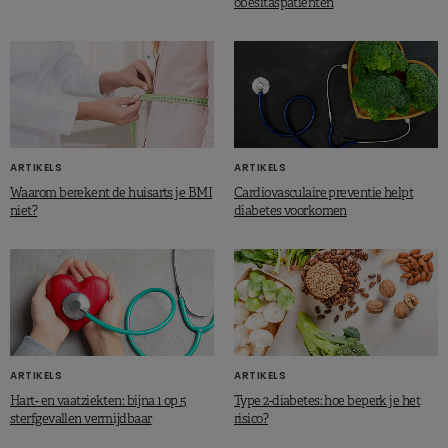
obesitaspatiënten
ARTIKELS
ARTIKELS
Waarom berekent de huisarts je BMI
Cardiovasculaire preventie helpt
niet?
diabetes voorkomen
ARTIKELS
ARTIKELS
Hart- en vaatziekten: bijna 1 op 5
Type 2-diabetes: hoe beperk je het
sterfgevallen vermijdbaar
risico?