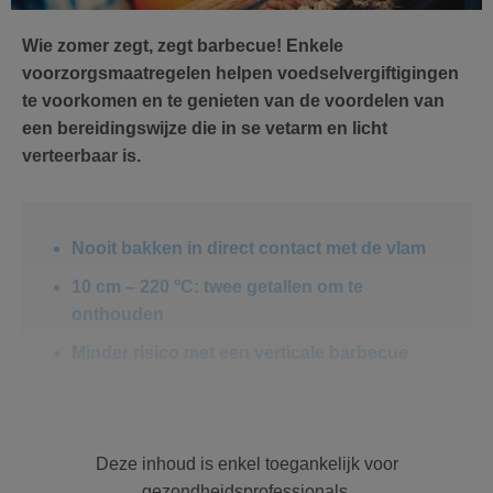
Wie zomer zegt, zegt barbecue! Enkele
voorzorgsmaatregelen helpen voedselvergiftigingen
te voorkomen en te genieten van de voordelen van
een bereidingswijze die in se vetarm en licht
verteerbaar is.
Nooit bakken in direct contact met de vlam
10 cm – 220 °C: twee getallen om te
onthouden
Minder risico met een verticale barbecue
Polycyclische aromatische
Deze inhoud is enkel toegankelijk voor
koolwaterstoffen en benzo(a)pyreen
gezondheidsprofessionals.