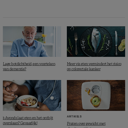
LEES MEER
En zo komen we bij het derde
grote gevaar van de zomer: dehydratatie
Anses, Cuisson au barbecue, recommandations de l’Anses. Mars 2017.
Lage botdichtheid, een voorteken
Meer vis eten vermindert het risico
van dementie?
op colorectale kanker
ARTIKELS
‘s Avonds laat eten en het ontbijt
overslaan? Gevaarlijk!
Praten over gewicht met