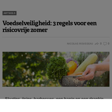
ARTIKELS
Voedselveiligheid: 3 regels voor een
risicovrije zomer
NICOLAS ROUSSEAU
0
0
Slaatjes, ijsjes, barbecues, een hapje en een drankje,
marktjes, rauwe vis, festivals: de zomer is in het land
en we eten kleurrijker, vrolijker en vooral frisser. In het