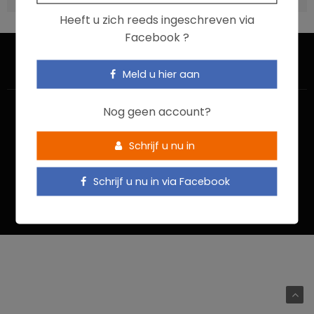
Heeft u zich reeds ingeschreven via
Facebook ?
Meld u hier aan
Nog geen account?
Schrijf u nu in
HOME
CONTACTEER ONS
GEBRUIKSVOORWAARDEN
Schrijf u nu in via Facebook
PRIVACYBELEID
Food In Action © 2022