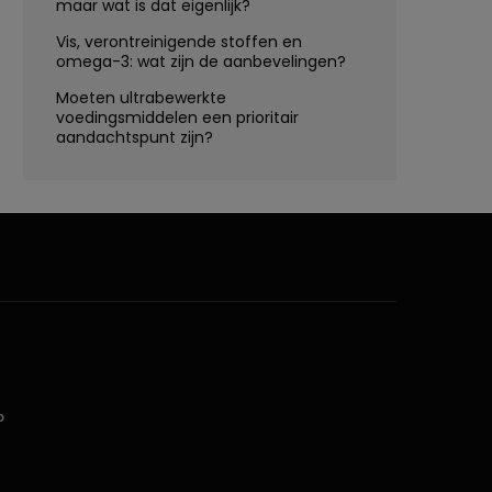
maar wat is dat eigenlijk?
Vis, verontreinigende stoffen en
omega-3: wat zijn de aanbevelingen?
Moeten ultrabewerkte
voedingsmiddelen een prioritair
aandachtspunt zijn?
D