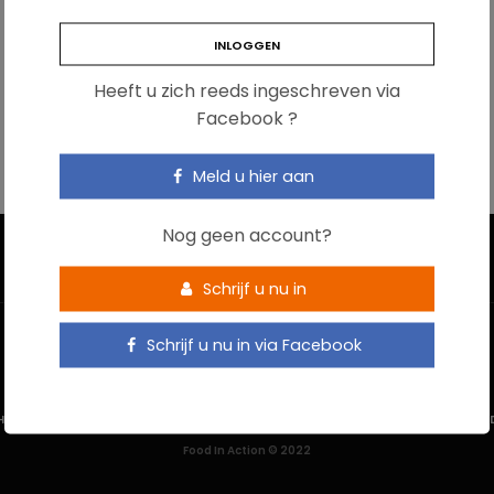
Heeft u zich reeds ingeschreven via
Facebook ?
Meld u hier aan
Nog geen account?
Schrijf u nu in
Schrijf u nu in via Facebook
HOME
CONTACTEER ONS
GEBRUIKSVOORWAARDEN
PRIVACYBELEI
Food In Action © 2022