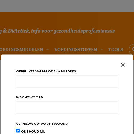
 & Diëtetiek, info voor gezondheidsprofessionals
OEDINGSMIDDELEN
VOEDINGSSTOFFEN
TOOLS
×
GEBRUIKERSNAAM OF E-MAILADRES
WACHTWOORD
VERNIEUW UW WACHTWOORD
ONTHOUD MIJ