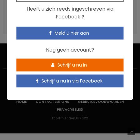
Vis, verontreinigende stoffen en omega-3: wat zijn de
Heeft u zich reeds ingeschreven via
aanbevelingen?
Facebook ?
Moeten ultrabewerkte voedingsmiddelen een prioritair
aandachtspunt zijn?
Meld u hier aan
Nog geen account?
Schrijf u nu in
Schrijf u nu in via Facebook
HOME
CONTACTEER ONS
GEBRUIKSVOORWAARDEN
PRIVACYBELEID
Food In Action © 2022