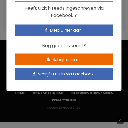
Vis, verontreinigende stoffen en omega-3: wat zijn de
Heeft u zich reeds ingeschreven via
aanbevelingen?
Facebook ?
Moeten ultrabewerkte voedingsmiddelen een prioritair
aandachtspunt zijn?
Meld u hier aan
Nog geen account?
Schrijf u nu in
Schrijf u nu in via Facebook
HOME
CONTACTEER ONS
GEBRUIKSVOORWAARDEN
PRIVACYBELEID
Food In Action © 2022