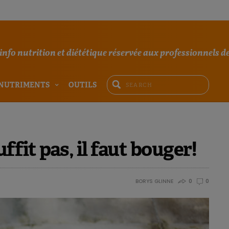
'info nutrition et diététique réservée aux professionnels de
NUTRIMENTS
OUTILS
ffit pas, il faut bouger!
BORYS GLINNE
0
0