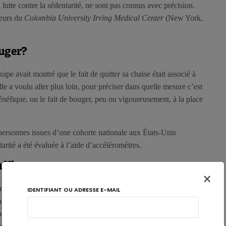
a lutte contre la sédentarité, ne sont pas connus avec précision.
heurs du
Colombia University Irving Medical Center
(New York,
ouger?
pe avait montré que le fait de quitter sa chaise était associé à
elle a voulu aller plus loin, pour préciser dans quelle mesure c’est
 bénéfique, ou le fait de bouger, peu ou vigoureusement, à la place
personnes issues d’une cohorte nationale aux États-Unis
arité a été évaluée à l’aide d’accéléromètres.
ffit pas
×
inutes d’inactivité par un temps équivalent d’une activité
IDENTIFIANT OU ADRESSE E-MAIL
une
réduction de mortalité de 17%
. Dans le même sens, la
par la même période d’activités modérées à intenses permettrait