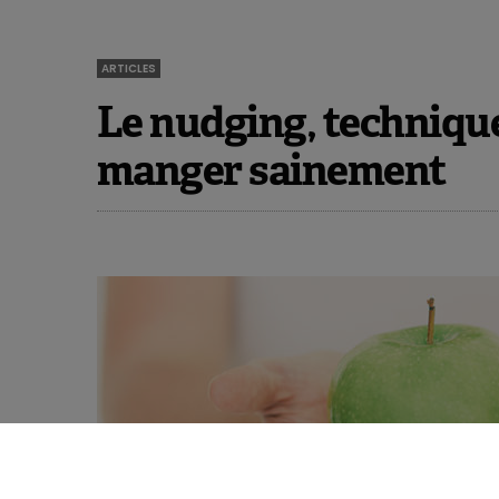
ARTICLES
Le nudging, technique
manger sainement