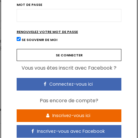
ontre, l’étude révèle qu’il n’y a pas d’effet inhérent à la réduction
MOT DE PASSE
 soit aussi léger que de la marche ou plus vigoureux, qui
 quitter sa chaise
RENOUVELEZ VOTRE MOT DE PASSE
SE SOUVENIR DE MOI
ne d’inaction journalière est de 8 à 9 heures. La lutte contre la
 étude indique que pour porter ses fruits,
elle doit inclure du
Vous vous êtes inscrit avec Facebook ?
Connectez-vous ici
Pas encore de compte?
DENTARITÉ
Inscrivez-vous ici
Inscrivez-vous avec Facebook