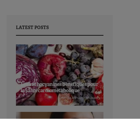
LATEST POSTS
Les anthocyanines bénéfiques pour
la santé cardiométabolique
NICOLAS GUGGENBÜHL