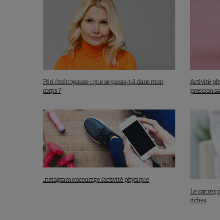
Péri /ménopause : que se passe-t-il dans mon
Activité ph
corps ?
pression s
Instagram encourage l’activité physique
Le cancer, 
riches