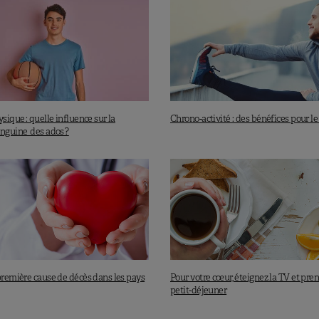
ysique : quelle influence sur la
Chrono-activité : des bénéfices pour l
anguine des ados ?
première cause de décès dans les pays
Pour votre cœur, éteignez la TV et pre
petit-déjeuner