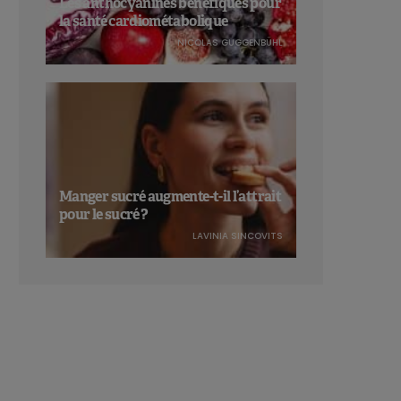
Les anthocyanines bénéfiques pour
la santé cardiométabolique
NICOLAS GUGGENBÜHL
Manger sucré augmente-t-il l’attrait
pour le sucré ?
LAVINIA SINCOVITS