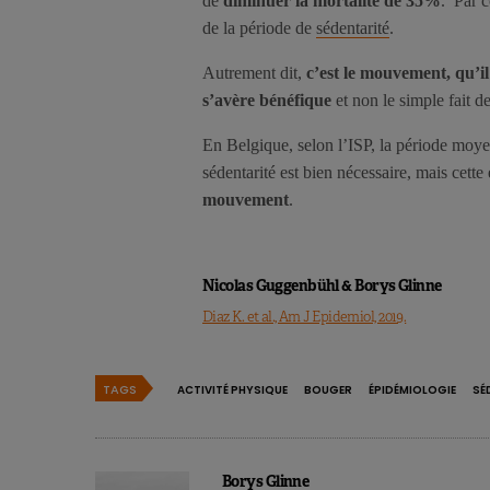
de
diminuer la mortalité de 35%
. Par c
de la période de
sédentarité
.
Autrement dit,
c’est le mouvement, qu’il
s’avère bénéfique
et non le simple fait de
En Belgique, selon l’ISP, la période moyen
sédentarité est bien nécessaire, mais cette
mouvement
.
Nicolas Guggenbühl & Borys Glinne
Diaz K. et al., Am J Epidemiol, 2019.
TAGS
ACTIVITÉ PHYSIQUE
BOUGER
ÉPIDÉMIOLOGIE
SÉ
Borys Glinne