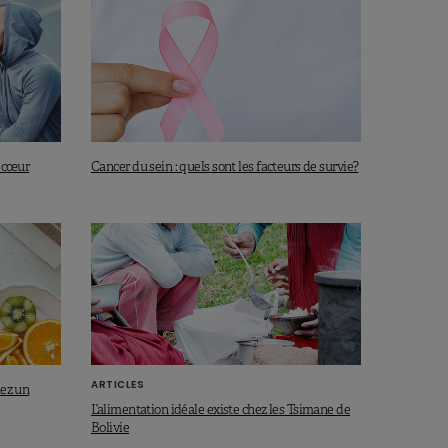
e cœur
Cancer du sein : quels sont les facteurs de survie?
ARTICLES
nez un
L’alimentation idéale existe chez les Tsimane de
Bolivie