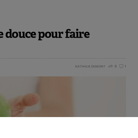
 douce pour faire
NATHALIE DUMONT
0
1