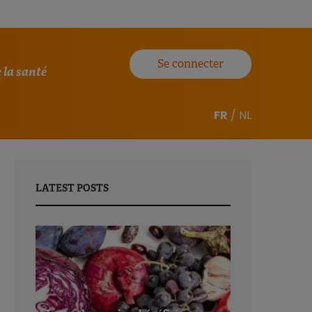
Se connecter
 la santé
FR
/
NL
LATEST POSTS