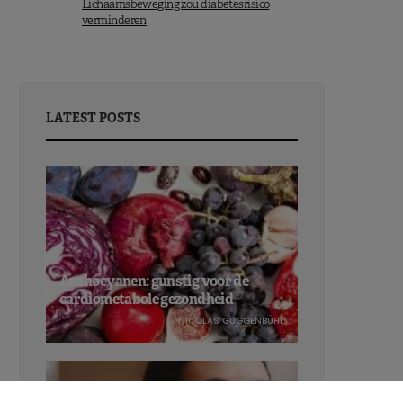
Lichaamsbeweging zou diabetesrisico
verminderen
LATEST POSTS
Anthocyanen: gunstig voor de
cardiometabole gezondheid
NICOLAS GUGGENBÜHL