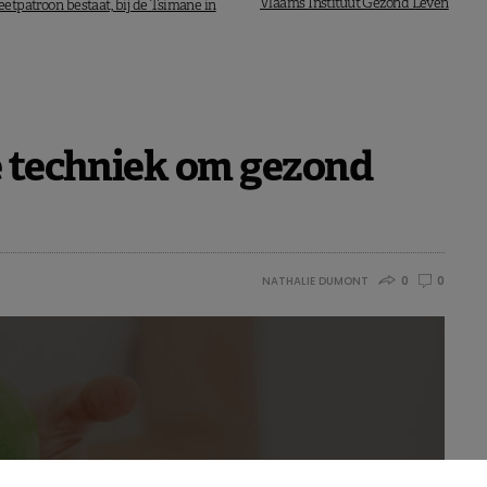
Vlaams Instituut Gezond Leven
eetpatroon bestaat, bij de Tsimane in
e techniek om gezond
NATHALIE DUMONT
0
0