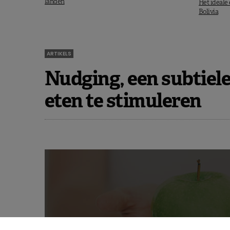
landen
Het ideale 
Bolivia
ARTIKELS
Nudging, een subtiel
eten te stimuleren