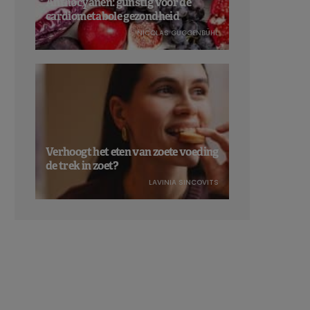
Anthocyanen: gunstig voor de
cardiometabole gezondheid
NICOLAS GUGGENBÜHL
Verhoogt het eten van zoete voeding
de trek in zoet?
LAVINIA SINCOVITS