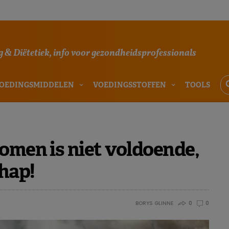
 & Diëtetiek, info voor gezondheidsprofessionals
OEDINGSMIDDELEN
VOEDINGSSTOFFEN
TOOLS
omen is niet voldoende,
hap!
BORYS GLINNE
0
0