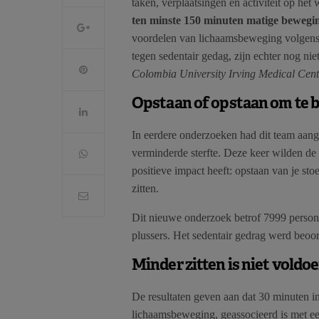
taken, verplaatsingen en activiteit op he
ten minste 150 minuten matige bewegi
voordelen van lichaamsbeweging volgens d
tegen sedentair gedag, zijn echter nog n
Colombia University Irving Medical Cent
Opstaan of opstaan om te
In eerdere onderzoeken had dit team aange
verminderde sterfte. Deze keer wilden d
positieve impact heeft: opstaan van je stoe
zitten.
Dit nieuwe onderzoek betrof 7999 person
plussers. Het sedentair gedrag werd beoo
Minder zitten is niet voldo
De resultaten geven aan dat 30 minuten i
lichaamsbeweging, geassocieerd is met e