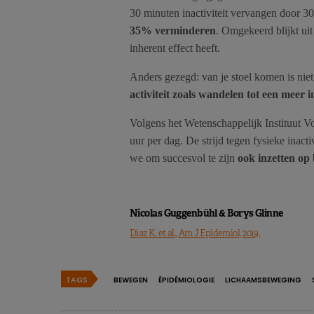
30 minuten inactiviteit vervangen door 3
35% verminderen
. Omgekeerd blijkt ui
inherent effect heeft.
Anders gezegd: van je stoel komen is nie
activiteit zoals wandelen tot een meer 
Volgens het Wetenschappelijk Instituut Vo
uur per dag. De strijd tegen fysieke inact
we om succesvol te zijn
ook inzetten op
Nicolas Guggenbühl & Borys Glinne
Diaz K. et al., Am J Epidemiol, 2019.
TAGS
BEWEGEN
ÉPIDÉMIOLOGIE
LICHAAMSBEWEGING