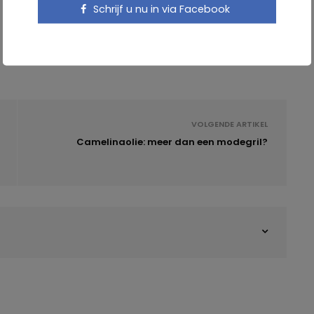
Schrijf u nu in via Facebook
VOLGENDE ARTIKEL
Camelinaolie: meer dan een modegril?