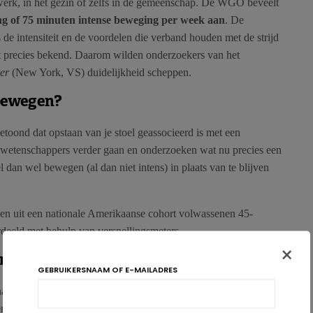
t werk, in het gezin of zelfs in de gemeenschap. De WGO beveelt
ng of 75 minuten intense beweging per week aan
. De
e intensiteit en de voordelen die verband houden met de strijd
iet precies bekend. Daarom wilden onderzoekers van het
er
(New York, VS) duidelijkheid scheppen.
 bewegen?
toond dat opstaan van je stoel geassocieerd is met een
e wetenschappers verder gaan en onderzoeken wat nu precies een
l dan wel bewegen (al dan niet intens) in plaats van te blijven
en uit een nationale Amerikaanse cohort volwassenen 45-
rdeeld met behulp van versnellingsmeters.
×
ende
GEBRUIKERSNAAM OF E-MAILADRES
nactiviteit vervangen door 30 minuten weinig intense
en
daling van de mortaliteit met 17%
. Op dezelfde manier zou