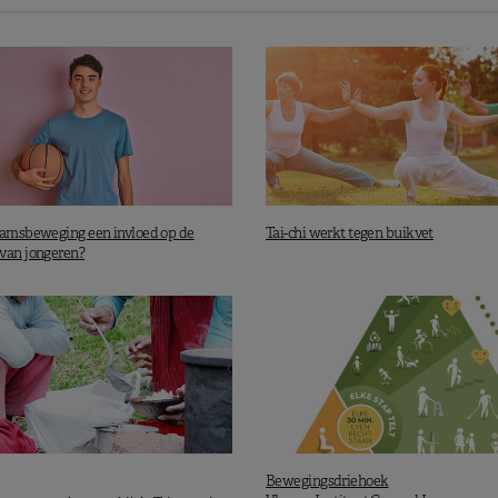
aamsbeweging een invloed op de
Tai-chi werkt tegen buikvet
van jongeren?
Bewegingsdriehoek