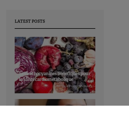
LATEST POSTS
Les anthocyanines bénéfiques pour
la santé cardiométabolique
NICOLAS GUGGENBÜHL