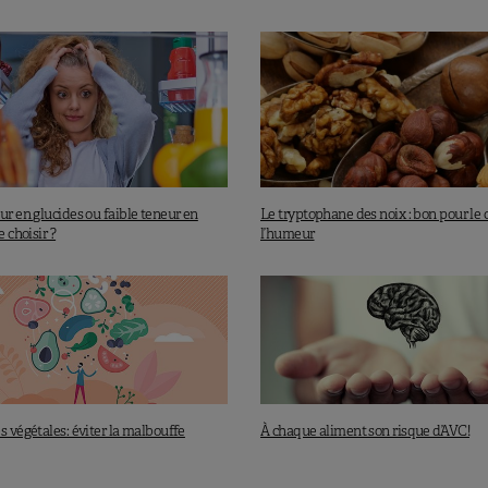
cestrale…
ur en glucides ou faible teneur en
Le tryptophane des noix : bon pour le 
e choisir ?
l’humeur
s végétales: éviter la malbouffe
À chaque aliment son risque d’AVC!