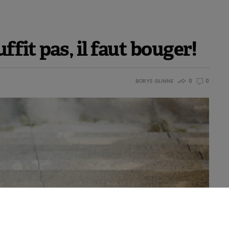
ffit pas, il faut bouger!
BORYS GLINNE
0
0