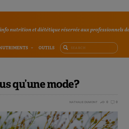
'info nutrition et diététique réservée aux professionnels de
NUTRIMENTS
OUTILS
plus qu’une mode?
NATHALIE DUMONT
0
0