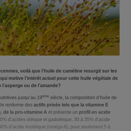
ennies, voilà que l’huile de caméline resurgit sur les
qui motive l’intérêt actuel pour cette huile végétale de
e l’asperge ou de l’amande?
ème
utritives jusqu’au 19
siècle, la composition d’huile de
lle renferme des
actifs prisés tels que la vitamine E
s
, de la pro-vitamine A
et présente un
profil en acide
30% d’acides oléique et gadoléique, 30 à 35% d’acide
30% d’acide linoléique (oméga-6), pour seulement 5 à