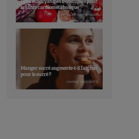
Les anthocyanines bénéfiques pour
la santé cardiométabolique
NICOLAS GUGGENBÜHL
Manger sucré augmente-t-il l’attrait
pour le sucré ?
LAVINIA SINCOVITS