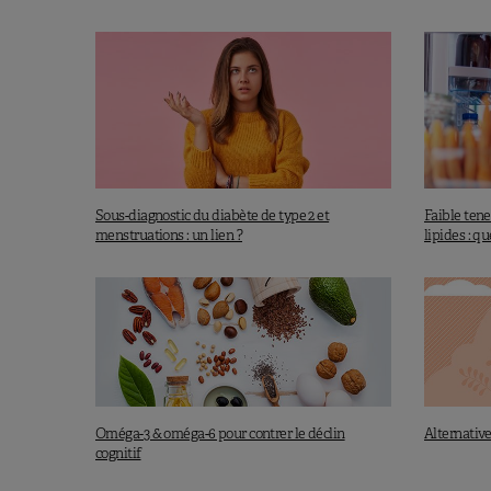
relancer l’intérêt pour cette huile an
Schab U. et al., Mol Nutr Food Res., 62(4), 1700503.
Sous-diagnostic du diabète de type 2 et
Faible tene
menstruations : un lien ?
lipides : qu
Alternative
Oméga-3 & oméga-6 pour contrer le déclin
cognitif