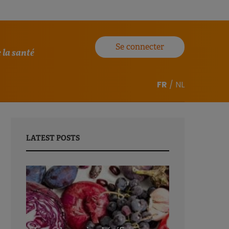
Se connecter
 la santé
FR
/
NL
LATEST POSTS