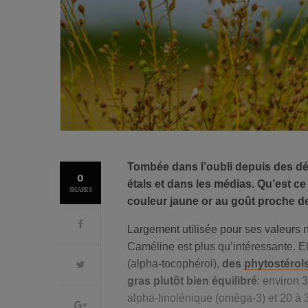
Tombée dans l’oubli depuis des déc
0
étals et dans les médias. Qu’est ce 
SHARES
couleur jaune or au goût proche d
Largement utilisée pour ses valeurs n
Caméline est plus qu’intéressante. E
(alpha-tocophérol),
des
phytostérol
gras plutôt bien équilibré
: environ 
alpha-linolénique (oméga-3) et 20 à 