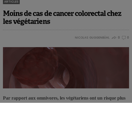
ARTICLES
Moins de cas de cancer colorectal chez
les végétariens
NICOLAS GUGGENBÜHL
0
0
Par rapport aux omnivores, les végétariens ont un risque plus
faible de cancer colorectal, selon une vaste étude menée chez
une cohorte d’adventistes du 7ème jour.
Deuxième des cancers les plus mortels aux États-Unis, le cancer