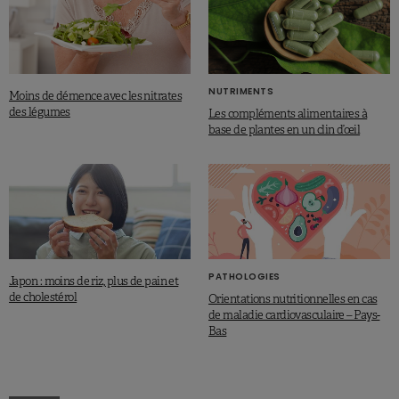
NUTRIMENTS
Moins de démence avec les nitrates
des légumes
Les compléments alimentaires à
base de plantes en un clin d’œil
PATHOLOGIES
Japon : moins de riz, plus de pain et
de cholestérol
Orientations nutritionnelles en cas
de maladie cardiovasculaire – Pays-
Bas