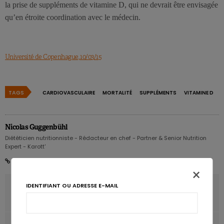
la prise de suppléments de vitamine D, qui ne devrait être envisagée
qu’en étroite coordination avec le médecin.
Université de Copenhague, 10/03/15
TAGS
CARDIOVASCULAIRE
MORTALITÉ
SUPPLÉMENTS
VITAMINE D
Nicolas Guggenbühl
Diététicien nutritionniste - Rédacteur en chef - Partner & Senior Nutrition
Expert - Karott'
×
IDENTIFIANT OU ADRESSE E-MAIL
ARTICLE PRÉCÉDENT
Moins de cas de cancer colorectal chez les végétariens
ARTICLE SUIVANT