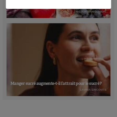
Les anthocyanines bénéfiques pour la santé
cardiométabolique
NICOLAS GUGGENBÜHL
Manger sucré augmente-t-il l’attrait pour le sucré ?
LAVINIA SINCOVITS