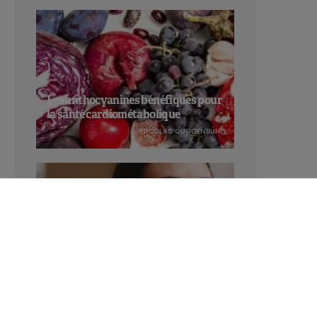
Les anthocyanines bénéfiques pour
la santé cardiométabolique
NICOLAS GUGGENBÜHL
Manger sucré augmente-t-il l’attrait
pour le sucré ?
LAVINIA SINCOVITS