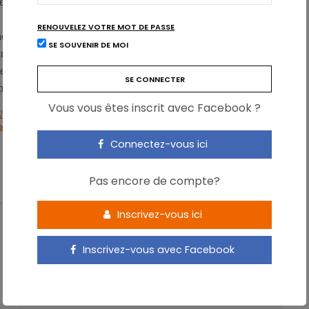
médiaires ont une connaissance insuffisante des émissions, de la
 de ressources naturelles dans les exploitations. Le manque de
RENOUVELEZ VOTRE MOT DE PASSE
cite pas à fournir des informations complètes et les entreprises
SE SOUVENIR DE MOI
ans leur contrôle de l’ensemble du processus
 constater un décalage entre les objectifs de durabilité ambitieux
 pour les mettre pleinement en œuvre.
Vous vous êtes inscrit avec Facebook ?
low Harvest of Corporate Food Supply Chain Sustainability Initiatives,
hers
, Mei 2017, pp. 1-18.
Connectez-vous ici
Pas encore de compte?
Inscrivez-vous ici
Inscrivez-vous avec Facebook