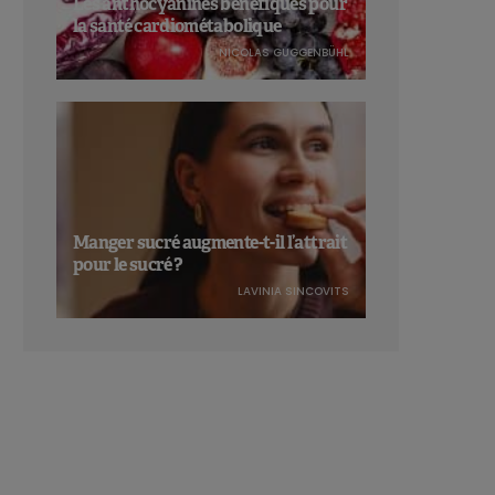
Les anthocyanines bénéfiques pour
la santé cardiométabolique
NICOLAS GUGGENBÜHL
Manger sucré augmente-t-il l’attrait
pour le sucré ?
LAVINIA SINCOVITS