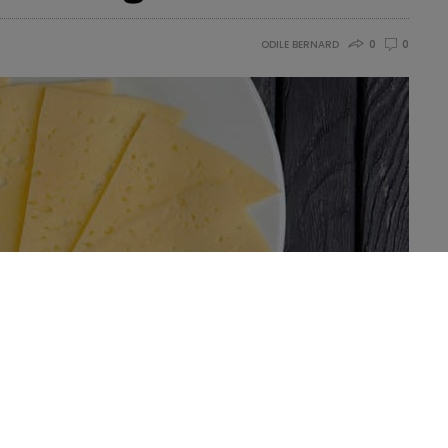
ODILE BERNARD
0
0
r life
 le cottage cheese et le cheddar… Pourquoi le fromage
éments sensoriels de cet aliment ont été étudiés dans le cadre