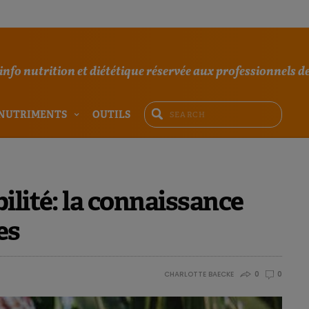
'info nutrition et diététique réservée aux professionnels de
NUTRIMENTS
OUTILS
ilité: la connaissance
es
CHARLOTTE BAECKE
0
0