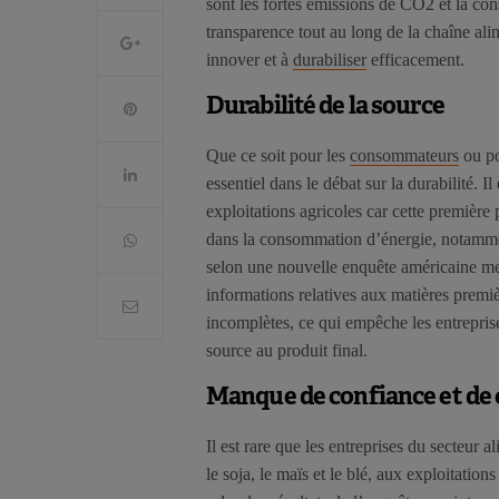
sont les fortes émissions de CO2 et la co
transparence tout au long de la chaîne alim
innover et à
durabiliser
efficacement.
Durabilité de la source
Que ce soit pour les
consommateurs
ou po
essentiel dans le débat sur la durabilité. 
exploitations agricoles car cette premièr
dans la consommation d’énergie, notamment
selon une nouvelle enquête américaine me
informations relatives aux matières premi
incomplètes, ce qui empêche les entreprise
source au produit final.
Manque de confiance et de 
Il est rare que les entreprises du secteur
le soja, le maïs et le blé, aux exploitation