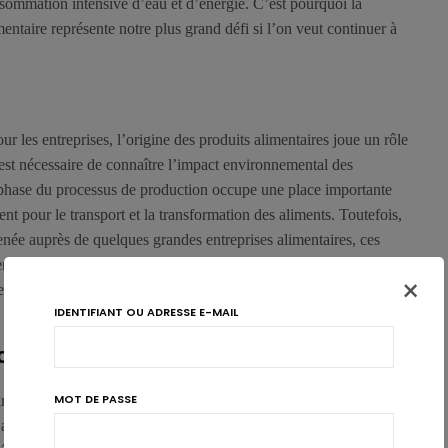
nsommation intensive d’eau et d’énergie. C’est pourquoi la
entaire représente notre plus grand défi si l’on veut continuer à
ur les entreprises, l’origine des produits alimentaires joue un rôle
Il est nécessaire de connaître l’impact environnemental des
e phase du processus de production occupe une place importante
 pour le transport et la transformation des aliments. Toutefois,
née auprès de quelques grandes entreprises alimentaires, ces
ères font encore trop souvent défaut aujourd’hui ou sont
×
s de concrétiser pleinement leurs plans de durabilité, de la
IDENTIFIANT OU ADRESSE E-MAIL
contrôle
MOT DE PASSE
 alimentaire achètent directement leurs matières premières, comme
s agricoles. Elles les négocient plutôt via des intermédiaires. Or,