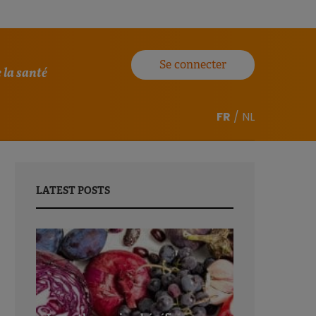
Se connecter
 la santé
FR
/
NL
LATEST POSTS