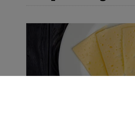
08 juin 2016 – Symposium Cheese up you
0
SHARES
Du gouda au camembert, en passant par
a‑t‑il ce goût si unique et prisé? Les él