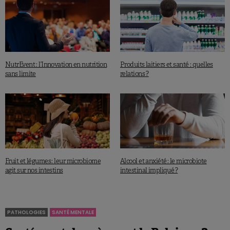
Lactobacillus
.
Les prébiotiques ont été caractérisés en 3 types:
l’
inuline
(un polysaccharide naturellement présent
NutrEvent : l’Innovation en nutrition
Produits laitiers et santé : quelles
sans limite
relations ?
dans de nombreuses plantes),
les
fructo-oligosaccharides
(
FOS
: des
oligosaccharides présents dans certains aliments ou
produits industriels)
et les
galacto-oligosaccharides
(
GOS
: un
oligosaccharide présent dans certains végétaux et
Fruit et légumes : leur microbiome
Alcool et anxiété : le microbiote
produit à partir du lactose).
agit sur nos intestins
intestinal impliqué ?
Ensuite il est apparu qu’il valait mieux ne pas se focaliser
PATHOLOGIES
SANTÉ MENTALE
uniquement sur deux espèces (lactobacilles et