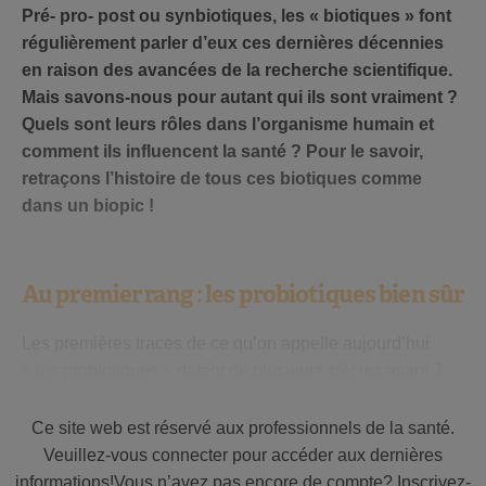
Pré- pro- post ou synbiotiques, les « biotiques » font
régulièrement parler d’eux ces dernières décennies
en raison des avancées de la recherche scientifique.
Mais savons-nous pour autant qui ils sont vraiment ?
Quels sont leurs rôles dans l’organisme humain et
comment ils influencent la santé ? Pour le savoir,
retraçons l’histoire de tous ces biotiques comme
dans un biopic !
Au premier rang : les probiotiques bien sûr
Les premières traces de ce qu’on appelle aujourd’hui
« les probiotiques » datent de plusieurs siècles avant J.-
C. Les aliments comme le lait fermenté, le vin ou la bière
résultaient déjà de l’association de bactéries lactiques et
Ce site web est réservé aux professionnels de la santé.
ème
de levures. Mais ce n’est qu’au 19
siècle, grâce à
Veuillez-vous connecter pour accéder aux dernières
Louis Pasteur
, que la science a découvert le rôle des
informations!Vous n’avez pas encore de compte? Inscrivez-