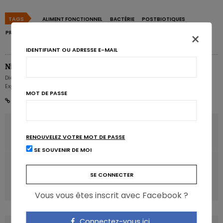
TAGS
ALIMENT FONCTIONNEL
BACTÉRIE
POSTBIOTIQUES
PROBIOTIQUE
×
IDENTIFIANT OU ADRESSE E-MAIL
Nicolas Guggenbühl
Diététicien nutritionniste - Rédacteur en chef - Partner & Senior Nutrition
Expert - Karott'
MOT DE PASSE
ARTICLE PRÉCÉDENT
RENOUVELEZ VOTRE MOT DE PASSE
Les diététiciens se mobilisent toujours en France
SE SOUVENIR DE MOI
ARTICLE SUIVANT
Nutriscope: Pathologies digestives, conseils pratiques
pour vos patients
Vous vous êtes inscrit avec Facebook ?
Connectez-vous ici