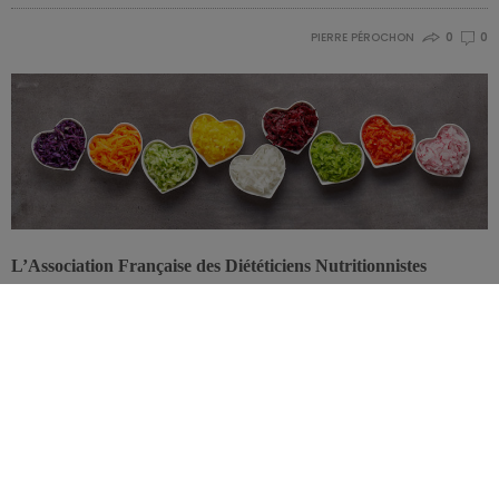
PIERRE PÉROCHON
0
0
L’Association Française des Diététiciens Nutritionnistes
(AFDN) ne cesse de rappeler l’importance de l’expertise des
diététiciens dans la prise en charge de nombreuses pathologies,
avec la nécessité d’une meilleure accessibilité et d’une
revalorisation de leur profession.
L’AFDN avait déjà rédigé un
livre blanc
, lancé
la
campagne
#onpassealacte
et participé – conjointement avec
l’
UPDLF
et l’
ANDL
(associations des diététiciens francophones