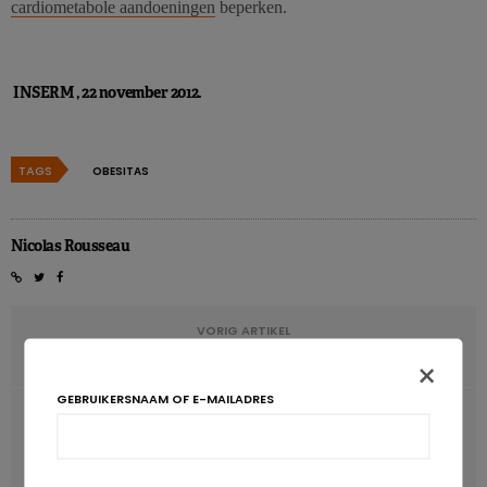
cardiometabole aandoeningen
beperken.
INSERM , 22 november 2012.
TAGS
OBESITAS
Nicolas Rousseau
VORIG ARTIKEL
Tekort aan vitamine C bij moeder schadelijk voor foetus
×
GEBRUIKERSNAAM OF E-MAILADRES
VOLGENDE ARTIKEL
Verband tussen frisdrankconsumptie en beroerte bij
vrouwen