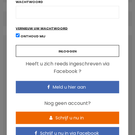
WACHTWOORD
COMMENTS
(0)
VERNIEUW UW WACHTWOORD
ONTHOUD MIJ
LATEST POSTS
Heeft u zich reeds ingeschreven via
Facebook ?
Meld u hier aan
Nog geen account?
Schrijf u nu in
Anthocyanen: gunstig voor de cardiometabole
gezondheid
Schrijf u nu in via Facebook