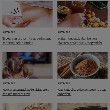
ARTIKELS
ARTIKELS
Teveel aan vet vormt een bedreiging
Suikerhoudende dranken en
in ontwikkelde landen
eiwitten: nefast duo voor gewicht
ARTIKELS
ARTIKELS
Kookprogramma’s zetten kinderen
Kan kaneel gevolgen ongezond eten
aan om meer te eten
opheffen?