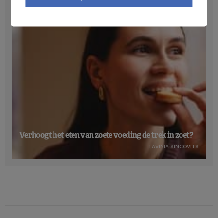
NICOLAS GUGGENBÜHL
Verhoogt het eten van zoete voeding de trek in zoet?
LAVINIA SINCOVITS