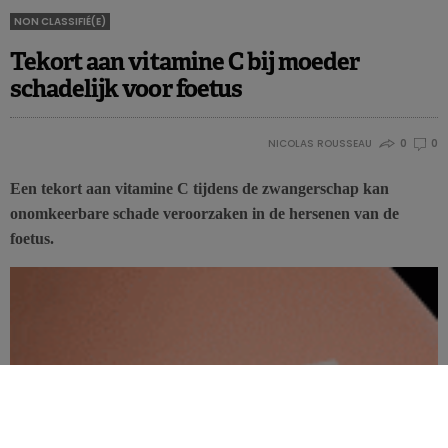
NON CLASSIFIÉ(E)
Tekort aan vitamine C bij moeder
schadelijk voor foetus
NICOLAS ROUSSEAU
0
0
Een tekort aan vitamine C tijdens de zwangerschap kan
onomkeerbare schade veroorzaken in de hersenen van de
foetus.