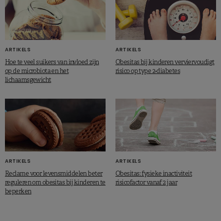
ARTIKELS
ARTIKELS
Hoe te veel suikers van invloed zijn
Obesitas bij kinderen verviervoudigt
op de microbiota en het
risico op type 2-diabetes
lichaamsgewicht
ARTIKELS
ARTIKELS
Reclame voor levensmiddelen beter
Obesitas: fysieke inactiviteit
reguleren om obesitas bij kinderen te
risicofactor vanaf 2 jaar
beperken