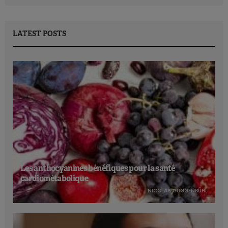
LATEST POSTS
Les anthocyanines bénéfiques pour la santé
cardiométabolique
NICOLAS GUGGENBÜHL