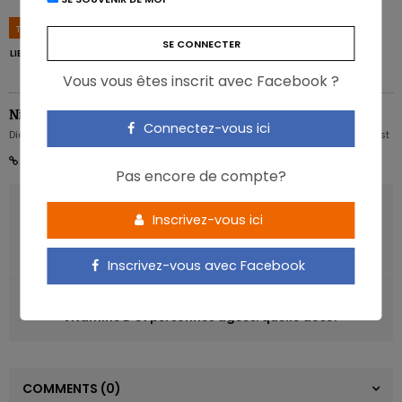
TAGS
COMPORTEMENT ALIMENTAIRE
DÉMOGRAPHIE
LIEU DE RÉSIDENCE
SOCIO-ÉCONOMIE
Vous vous êtes inscrit avec Facebook ?
Nicolas Rousseau
Connectez-vous ici
Diététicien nutritionniste Karott' - Partner, Digital Expert & Nutrition Strategist
Pas encore de compte?
ARTICLE PRÉCÉDENT
Inscrivez-vous ici
Maigrir rapidement ou lentement, quelle différence pour
la santé?
Inscrivez-vous avec Facebook
ARTICLE SUIVANT
Vitamine D et personnes âgées: quelle dose?
COMMENTS
(0)