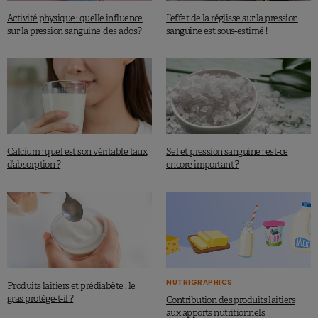
Activité physique : quelle influence
L’effet de la réglisse sur la pression
sur la pression sanguine des ados ?
sanguine est sous-estimé !
Calcium : quel est son véritable taux
Sel et pression sanguine : est-ce
d’absorption ?
encore important ?
NUTRIGRAPHICS
Produits laitiers et prédiabète : le
gras protège-t-il ?
Contribution des produits laitiers
aux apports nutritionnels