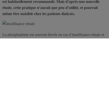
est habituellement recommandé. Mais d’après une nouvelle
étude, cette pratique n’aurait que peu d’utilité, et pourrait
même être nuisible chez les patients dialysés.
La phosphatémie est souvent élevée en cas d’insuffisance rénale et
la dialyse ne permet pas d’épurer tout le phosphore normalement
ingéré, d’où la recommandation habituelle qui consiste à limiter les
sources de phosphore. Cette nouvelle étude effectuée aux États-
Unis a suivi 1751 patients souffrant d’IRC et sous hémodialyse, qui
ont été répartis en 5 groupes selon le niveau de restriction en
phosphore du régime (de moins de 870 mg de phosphore par jour à
pas de restriction). Les résultats montrent que les patients avec le
niveau restriction le plus sévère affichent un statut nutritionnel
moins bon et requièrent plus souvent une supplémentation
nutritionnelle. À l’inverse, les patients avec des restrictions plus
libérales avaient un risque de mortalité plus faible : – 27 % chez
ceux avec la restriction la plus légère (1001 à 2000 mg de