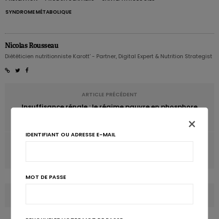
SYNDROME MÉTABOLIQUE
Nicolas Rousseau
Diététicien nutritionniste Karott' - Partner, Digital Expert & Nutrition Strategist
ARTICLE PRÉCÉDENT
Insuffisance rénale : le régime pauvre en phosphore
serait inutile
×
IDENTIFIANT OU ADRESSE E-MAIL
ARTICLE SUIVANT
La contamination de l'eau peut causer de l'hypertension
MOT DE PASSE
COMMENTS
(0)