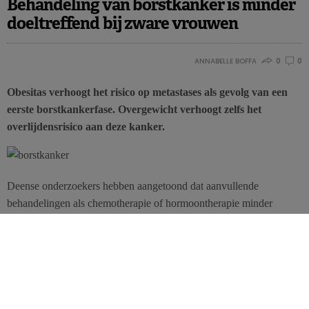
Behandeling van borstkanker is minder
doeltreffend bij zware vrouwen
ANNABELLE BOFFA
0
0
Obesitas verhoogt het risico op metastases als gevolg van een
eerste borstkankerfase. Overgewicht verhoogt zelfs het
overlijdensrisico aan deze kanker.
Deense onderzoekers hebben aangetoond dat aanvullende
behandelingen als chemotherapie of hormoontherapie minder
doeltreffend zijn bij zware vrouwen. Deze retrospectieve studie
steunt op bijna 19.000 Deense vrouwen die behandeld werden voor
borstkanker in een vroegtijdig stadium tussen 1997 en 2006 en
waarvan men de BMI heeft gemeten.
Na controle van de risicofactoren zoals de leeftijd en het