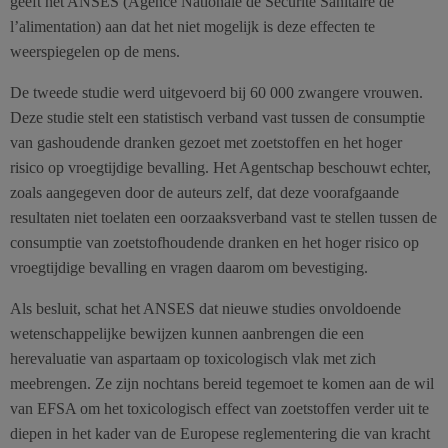
geeft het ANSES (Agence Nationale de Sécurité Sanitaire de
l’alimentation) aan dat het niet mogelijk is deze effecten te
weerspiegelen op de mens.
De tweede studie werd uitgevoerd bij 60 000 zwangere vrouwen.
Deze studie stelt een statistisch verband vast tussen de consumptie
van gashoudende dranken gezoet met zoetstoffen en het hoger
risico op vroegtijdige bevalling. Het Agentschap beschouwt echter,
zoals aangegeven door de auteurs zelf, dat deze voorafgaande
resultaten niet toelaten een oorzaaksverband vast te stellen tussen de
consumptie van zoetstofhoudende dranken en het hoger risico op
vroegtijdige bevalling en vragen daarom om bevestiging.
Als besluit, schat het ANSES dat nieuwe studies onvoldoende
wetenschappelijke bewijzen kunnen aanbrengen die een
herevaluatie van aspartaam op toxicologisch vlak met zich
meebrengen. Ze zijn nochtans bereid tegemoet te komen aan de wil
van EFSA om het toxicologisch effect van zoetstoffen verder uit te
diepen in het kader van de Europese reglementering die van kracht