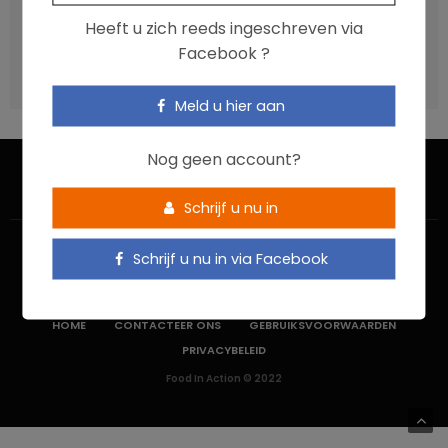
Vis, verontreinigende stoffen en omega-3: wat zijn de
Heeft u zich reeds ingeschreven via
aanbevelingen?
Facebook ?
Moeten ultrabewerkte voedingsmiddelen een prioritair
aandachtspunt zijn?
Meld u hier aan
Nog geen account?
Schrijf u nu in
Schrijf u nu in via Facebook
HOME
CONTACTEER ONS
GEBRUIKSVOORWAARDEN
PRIVACYBELEID
Food In Action © 2022