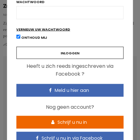
WACHTWOORD
Zuivelproducten en gezondheid: een positieve evaluatie
NICOLAS GUGGENBÜHL
Zijn zuivelproducten nu gezond of niet? De meningen daarover durven nogal
VERNIEUW UW WACHTWOORD
eens verschillen. Prof. Givens (universiteit van Reading) maakte alvast een
positi…
ONTHOUD MIJ
0
0
RECENT POSTS
Heeft u zich reeds ingeschreven via
Facebook ?
Anthocyanen: gunstig voor de cardiometabole
gezondheid
Meld u hier aan
Verhoogt het eten van zoete voeding de trek in zoet?
Nog geen account?
Een gezonde darmmicrobiota is goed, maar wat is dat
eigenlijk?
Schrijf u nu in
Vis, verontreinigende stoffen en omega-3: wat zijn de
aanbevelingen?
Schrijf u nu in via Facebook